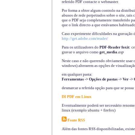
referido PDF contacte o webmaster.
Por forma a obter algum controlo na distribu
abusos de rede perpetrados sobre o site, tai
que o PDF seja completamente transferido pa
que o link directo a que estávamos habituado
Caso experimente díficuldades na gravação 
http://get.adobe.com/reader/
Para os utilizadores do
PDF-Reader foxit
: c
gravar o arquivo como
get_media
.asp
Neste caso e não querendo obviamente usar o A
windows) alterarem as opções de visualização
em qualquer pasta
:
Ferramentas -> Opções de pastas -> Ver -> 
desmarcar a referida opção para que se possa 
DI PDF em Linux
Eventualmente poderá ser necessário renomear
linux (exemplo ubuntu + firefox)
Fonte RSS
Além das fontes RSS disponibilizadas, exist