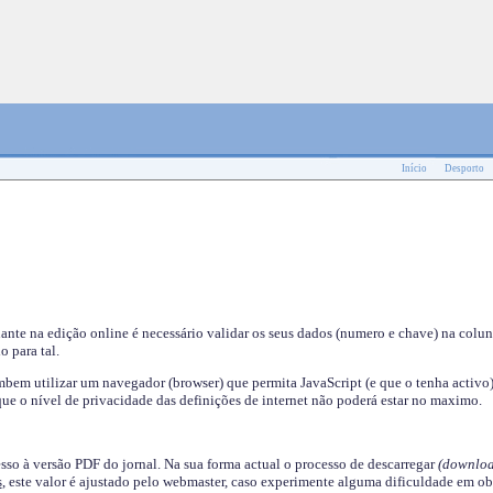
Início
Desporto
nante na edição online é necessário validar os seus dados (numero e chave) na colu
o para tal.
em utilizar um navegador (browser) que permita JavaScript (e que o tenha activo)
ue o nível de privacidade das definições de internet não poderá estar no maximo.
esso à versão PDF do jornal. Na sua forma actual o processo de descarregar
(downloa
s
, este valor é ajustado pelo webmaster, caso experimente alguma dificuldade em ob