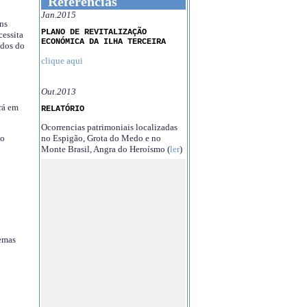
Referências
Jan.2015
ns
PLANO DE REVITALIZAÇÃO
essita
ECONÓMICA DA ILHA TERCEIRA
ndos do
clique aqui
Out.2013
rá em
RELATÓRIO
Ocorrencias patrimoniais localizadas
no Espigão, Grota do Medo e no
no
Monte Brasil, Angra do Heroísmo (
ler
)
temas