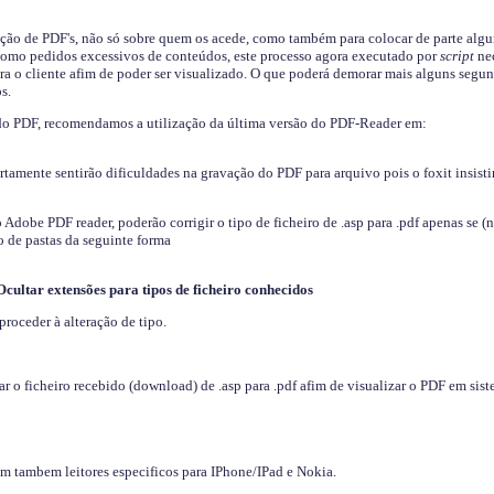
ição de PDF's, não só sobre quem os acede, como também para colocar de parte algu
s como pedidos excessivos de conteúdos, este processo agora executado por
script
nec
ra o cliente afim de poder ser visualizado. O que poderá demorar mais alguns segu
s.
do PDF, recomendamos a utilização da última versão do PDF-Reader em:
ertamente sentirão dificuldades na gravação do PDF para arquivo pois o foxit insisti
dobe PDF reader, poderão corrigir o tipo de ficheiro de .asp para .pdf apenas se (
 de pastas da seguinte forma
Ocultar extensões para tipos de ficheiro conhecidos
proceder à alteração de tipo.
 o ficheiro recebido (download) de .asp para .pdf afim de visualizar o PDF em sis
em tambem leitores especificos para IPhone/IPad e Nokia.