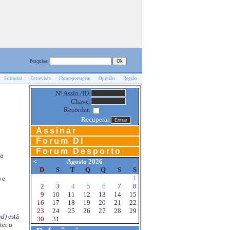
Pesquisa:
Editorial
Entrevista
Fotoreportagem
Opinião
Região
Nº Assin./ID:
Chave:
Recordar:
Recuperar
Assinar
Forum DI
Forum Desporto
na
<
Agosto 2026
D
S
T
Q
Q
S
S
1
 e
2
3
4
5
6
7
8
9
10
11
12
13
14
15
16
17
18
19
20
21
22
23
24
25
26
27
28
29
d)
está
30
31
ter o