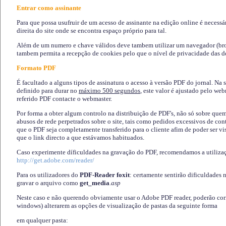
Entrar como assinante
Para que possa usufruir de um acesso de assinante na edição online é necessá
direita do site onde se encontra espaço próprio para tal.
Além de um numero e chave válidos deve tambem utilizar um navegador (brows
tambem permita a recepção de cookies pelo que o nível de privacidade das d
Formato PDF
É facultado a alguns tipos de assinatura o acesso à versão PDF do jornal. Na 
definido para durar no
máximo 500 segundos
, este valor é ajustado pelo we
referido PDF contacte o webmaster.
Por forma a obter algum controlo na distribuição de PDF's, não só sobre que
abusos de rede perpetrados sobre o site, tais como pedidos excessivos de co
que o PDF seja completamente transferido para o cliente afim de poder ser 
que o link directo a que estávamos habituados.
Caso experimente díficuldades na gravação do PDF, recomendamos a utiliza
http://get.adobe.com/reader/
Para os utilizadores do
PDF-Reader foxit
: certamente sentirão dificuldades 
gravar o arquivo como
get_media
.asp
Neste caso e não querendo obviamente usar o Adobe PDF reader, poderão corrig
windows) alterarem as opções de visualização de pastas da seguinte forma
em qualquer pasta
: