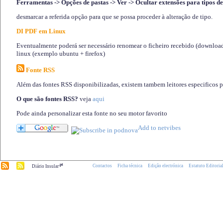
Ferramentas -> Opções de pastas -> Ver -> Ocultar extensões para tipos de
desmarcar a referida opção para que se possa proceder à alteração de tipo.
DI PDF em Linux
Eventualmente poderá ser necessário renomear o ficheiro recebido (download)
linux (exemplo ubuntu + firefox)
Fonte RSS
Além das fontes RSS disponibilizadas, existem tambem leitores especificos 
O que são fontes RSS?
veja
aqui
Pode ainda personalizar esta fonte no seu motor favorito
.pt
Contactos
Ficha técnica
Edição electrónica
Estatuto Editoria
Diário Insular