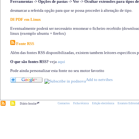
Ferramentas -> Opções de pastas -> Ver -> Ocultar extensões para tipos de
desmarcar a referida opção para que se possa proceder à alteração de tipo.
DI PDF em Linux
Eventualmente poderá ser necessário renomear o ficheiro recebido (download)
linux (exemplo ubuntu + firefox)
Fonte RSS
Além das fontes RSS disponibilizadas, existem tambem leitores especificos 
O que são fontes RSS?
veja
aqui
Pode ainda personalizar esta fonte no seu motor favorito
.pt
Contactos
Ficha técnica
Edição electrónica
Estatuto Editoria
Diário Insular