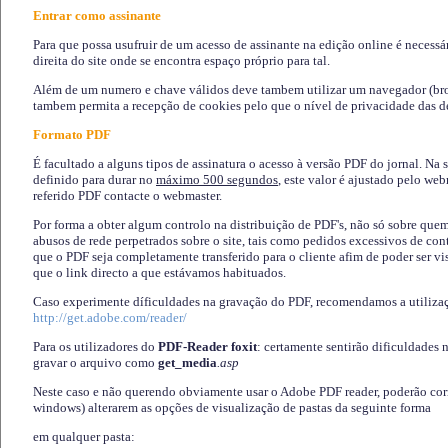
Entrar como assinante
Para que possa usufruir de um acesso de assinante na edição online é necessá
direita do site onde se encontra espaço próprio para tal.
Além de um numero e chave válidos deve tambem utilizar um navegador (brows
tambem permita a recepção de cookies pelo que o nível de privacidade das d
Formato PDF
É facultado a alguns tipos de assinatura o acesso à versão PDF do jornal. Na 
definido para durar no
máximo 500 segundos
, este valor é ajustado pelo we
referido PDF contacte o webmaster.
Por forma a obter algum controlo na distribuição de PDF's, não só sobre que
abusos de rede perpetrados sobre o site, tais como pedidos excessivos de co
que o PDF seja completamente transferido para o cliente afim de poder ser 
que o link directo a que estávamos habituados.
Caso experimente díficuldades na gravação do PDF, recomendamos a utiliza
http://get.adobe.com/reader/
Para os utilizadores do
PDF-Reader foxit
: certamente sentirão dificuldades 
gravar o arquivo como
get_media
.asp
Neste caso e não querendo obviamente usar o Adobe PDF reader, poderão corrig
windows) alterarem as opções de visualização de pastas da seguinte forma
em qualquer pasta
: