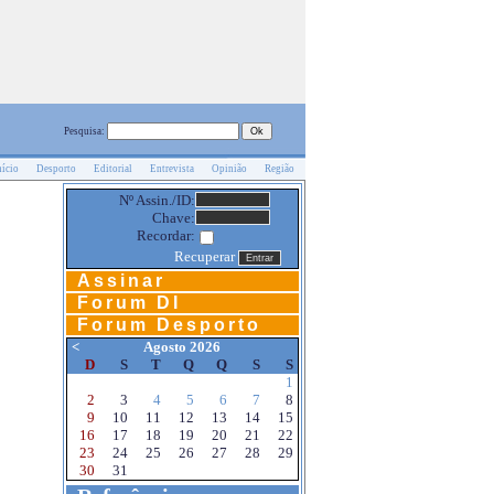
Pesquisa:
nício
Desporto
Editorial
Entrevista
Opinião
Região
Nº Assin./ID:
Chave:
Recordar:
Recuperar
Assinar
Forum DI
Forum Desporto
<
Agosto 2026
D
S
T
Q
Q
S
S
1
2
3
4
5
6
7
8
9
10
11
12
13
14
15
16
17
18
19
20
21
22
23
24
25
26
27
28
29
30
31