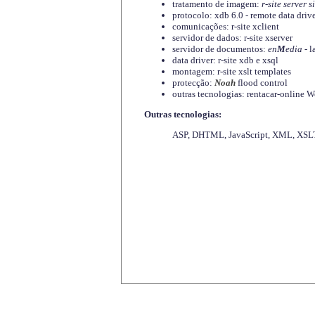
tratamento de imagem:
r-site server s
protocolo: xdb 6.0 - remote data driv
comunicações: r-site xclient
servidor de dados: r-site xserver
servidor de documentos:
en
M
edia
- l
data driver: r-site xdb e xsql
montagem: r-site xslt templates
protecção:
Noah
flood control
outras tecnologias: rentacar-online
Outras tecnologias:
ASP, DHTML, JavaScript, XML, XSLT,