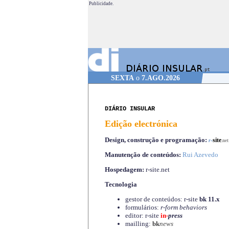
Publicidade.
SEXTA
o
7.AGO.2026
DIÁRIO INSULAR
Edição electrónica
Design, construção e programação:
-
site
r
.net
Manutenção de conteúdos:
Rui Azevedo
Hospedagem:
r-site.net
Tecnologia
gestor de conteúdos: r-site
bk 11.x
formulários:
r-form behaviors
editor: r-site
in-
press
mailling:
bk
news