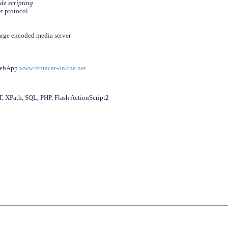
ide scripting
er protocol
arge encoded media server
 WebApp
www.rentacar-online.net
 XPath, SQL, PHP, Flash ActionScript2