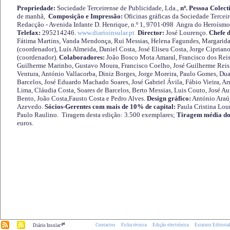
Propriedade:
Sociedade Terceirense de Publicidade, Lda.,
nº. Pessoa Colect
de manhã,
Composição e Impressão:
Oficinas gráficas da Sociedade Tercei
Redacção - Avenida Infante D. Henrique, n.º 1, 9701-098 Angra do Heroísmo 
Telefax:
295214246.
www.diarioinsular.pt
Director:
José Lourenço.
Chefe 
Fátima Martins, Vanda Mendonça, Rui Messias, Helena Fagundes, Margarida
(coordenador), Luís Almeida, Daniel Costa, José Eliseu Costa, Jorge Cipria
(coordenador).
Colaboradores:
João Bosco Mota Amaral, Francisco dos Reis
Guilherme Marinho, Gustavo Moura, Francisco Coelho, José Guilherme Reis 
Ventura, António Vallacorba, Diniz Borges, Jorge Moreira, Paulo Gomes, Duar
Barcelos, José Eduardo Machado Soares, José Gabriel Ávila, Fábio Vieira, A
Lima, Cláudia Costa, Soares de Barcelos, Berto Messias, Luis Couto, José A
Bento, João Costa,Fausto Costa e Pedro Alves.
Design gráfico:
António Araú
Azevedo.
Sócios-Gerentes com mais de 10% de capital:
Paula Cristina Lou
Paulo Raulino. Tiragem desta edição: 3.500 exemplares;
Tiragem média do
euros.
.pt
Contactos
Ficha técnica
Edição electrónica
Estatuto Editoria
Diário Insular