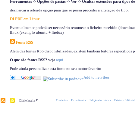
Ferramentas -> Opções de pastas -> Ver -> Ocultar extensões para tipos de
desmarcar a referida opção para que se possa proceder à alteração de tipo.
DI PDF em Linux
Eventualmente poderá ser necessário renomear o ficheiro recebido (download)
linux (exemplo ubuntu + firefox)
Fonte RSS
Além das fontes RSS disponibilizadas, existem tambem leitores especificos 
O que são fontes RSS?
veja
aqui
Pode ainda personalizar esta fonte no seu motor favorito
.pt
Contactos
Ficha técnica
Edição electrónica
Estatuto Editoria
Diário Insular