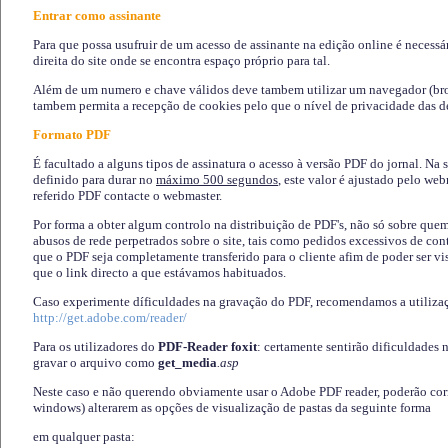
Entrar como assinante
Para que possa usufruir de um acesso de assinante na edição online é necessá
direita do site onde se encontra espaço próprio para tal.
Além de um numero e chave válidos deve tambem utilizar um navegador (brows
tambem permita a recepção de cookies pelo que o nível de privacidade das d
Formato PDF
É facultado a alguns tipos de assinatura o acesso à versão PDF do jornal. Na 
definido para durar no
máximo 500 segundos
, este valor é ajustado pelo we
referido PDF contacte o webmaster.
Por forma a obter algum controlo na distribuição de PDF's, não só sobre que
abusos de rede perpetrados sobre o site, tais como pedidos excessivos de co
que o PDF seja completamente transferido para o cliente afim de poder ser 
que o link directo a que estávamos habituados.
Caso experimente díficuldades na gravação do PDF, recomendamos a utiliza
http://get.adobe.com/reader/
Para os utilizadores do
PDF-Reader foxit
: certamente sentirão dificuldades 
gravar o arquivo como
get_media
.asp
Neste caso e não querendo obviamente usar o Adobe PDF reader, poderão corrig
windows) alterarem as opções de visualização de pastas da seguinte forma
em qualquer pasta
: