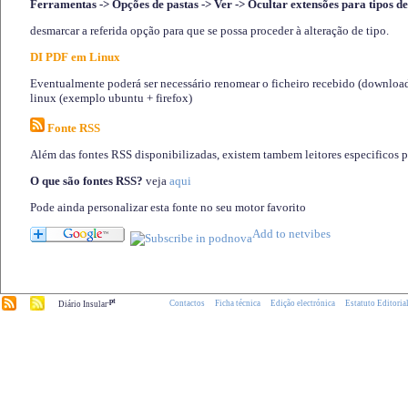
Ferramentas -> Opções de pastas -> Ver -> Ocultar extensões para tipos de
desmarcar a referida opção para que se possa proceder à alteração de tipo.
DI PDF em Linux
Eventualmente poderá ser necessário renomear o ficheiro recebido (download)
linux (exemplo ubuntu + firefox)
Fonte RSS
Além das fontes RSS disponibilizadas, existem tambem leitores especificos 
O que são fontes RSS?
veja
aqui
Pode ainda personalizar esta fonte no seu motor favorito
.pt
Contactos
Ficha técnica
Edição electrónica
Estatuto Editoria
Diário Insular