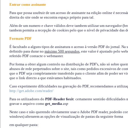
Entrar como assinante
Para que possa usufruir de um acesso de assinante na edição online é necessá
direita do site onde se encontra espaço próprio para tal.
Além de um numero e chave válidos deve tambem utilizar um navegador (brows
tambem permita a recepção de cookies pelo que o nível de privacidade das d
Formato PDF
É facultado a alguns tipos de assinatura o acesso à versão PDF do jornal. Na 
definido para durar no
máximo 500 segundos
, este valor é ajustado pelo we
referido PDF contacte o webmaster.
Por forma a obter algum controlo na distribuição de PDF's, não só sobre que
abusos de rede perpetrados sobre o site, tais como pedidos excessivos de co
que o PDF seja completamente transferido para o cliente afim de poder ser 
que o link directo a que estávamos habituados.
Caso experimente díficuldades na gravação do PDF, recomendamos a utiliza
http://get.adobe.com/reader/
Para os utilizadores do
PDF-Reader foxit
: certamente sentirão dificuldades 
gravar o arquivo como
get_media
.asp
Neste caso e não querendo obviamente usar o Adobe PDF reader, poderão corrig
windows) alterarem as opções de visualização de pastas da seguinte forma
em qualquer pasta
: