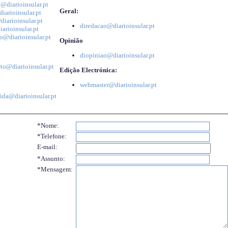
@diarioinsular.pt
Geral:
iarioinsular.pt
iarioinsular.pt
diredacao@diarioinsular.pt
arioinsular.pt
o@diarioinsular.pt
Opinião
diopiniao@diarioinsular.pt
to@diarioinsular.pt
Edição Electrónica:
webmaster@diarioinsular.pt
ida@diarioinsular.pt
*Nome:
*Telefone:
E-mail:
*Assunto:
*Mensagem: