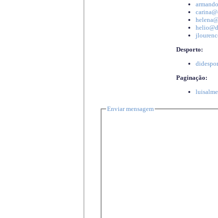
armando
carina@d
helena@d
helio@di
jlourenc
Desporto:
didespor
Paginação:
luisalme
Enviar mensagem