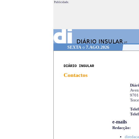
Publicidade.
SEXTA
o
7.AGO.2026
DIÁRIO INSULAR
Contactos
Diári
Aveni
9701
Terce
Telef
Telef
e-mails
Redacção:
diredaca