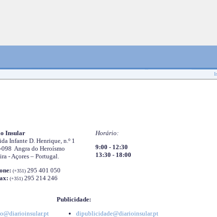
I
o Insular
Horário:
da Infante D. Henrique, n.º 1
9:00 - 12:30
-098 Angra do Heroísmo
13:30 - 18:00
ira - Açores – Portugal.
one:
295 401 050
(+351)
ax:
295 214 246
(+351)
Publicidade:
o@diarioinsular.pt
dipublicidade@diarioinsular.pt