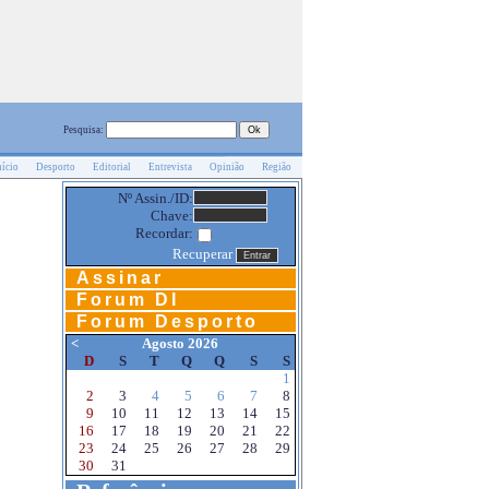
Pesquisa:
nício
Desporto
Editorial
Entrevista
Opinião
Região
Nº Assin./ID:
Chave:
Recordar:
Recuperar
Assinar
Forum DI
Forum Desporto
<
Agosto 2026
D
S
T
Q
Q
S
S
1
2
3
4
5
6
7
8
9
10
11
12
13
14
15
16
17
18
19
20
21
22
23
24
25
26
27
28
29
30
31