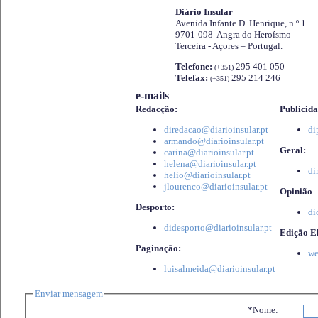
Diário Insular
Avenida Infante D. Henrique, n.º 1
9701-098 Angra do Heroísmo
Terceira - Açores – Portugal.
Telefone:
295 401 050
(+351)
Telefax:
295 214 246
(+351)
e-mails
Redacção:
Publicida
diredacao@diarioinsular.pt
di
armando@diarioinsular.pt
Geral:
carina@diarioinsular.pt
helena@diarioinsular.pt
di
helio@diarioinsular.pt
jlourenco@diarioinsular.pt
Opinião
Desporto:
di
didesporto@diarioinsular.pt
Edição El
Paginação:
we
luisalmeida@diarioinsular.pt
Enviar mensagem
*Nome: