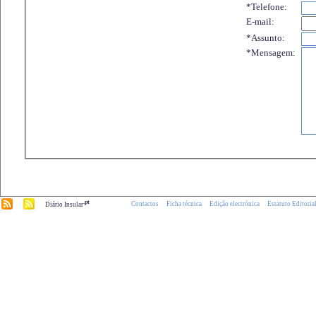
*Telefone:
E-mail:
*Assunto:
*Mensagem:
.pt
Contactos
Ficha técnica
Edição electrónica
Estatuto Editoria
Diário Insular