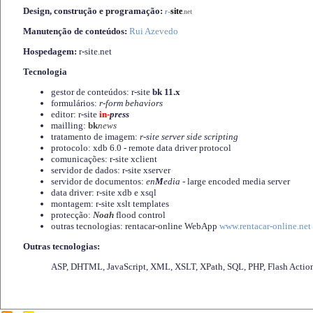
Design, construção e programação:
-
site
r
.net
Manutenção de conteúdos:
Rui Azevedo
Hospedagem:
r-site.net
Tecnologia
gestor de conteúdos: r-site
bk 11.x
formulários:
r-form behaviors
editor: r-site
in-
press
mailling:
bk
news
tratamento de imagem:
r-site server side scripting
protocolo: xdb 6.0 - remote data driver protocol
comunicações: r-site xclient
servidor de dados: r-site xserver
servidor de documentos:
en
M
edia
- large encoded media server
data driver: r-site xdb e xsql
montagem: r-site xslt templates
protecção:
Noah
flood control
outras tecnologias: rentacar-online WebApp
www.rentacar-online.net
Outras tecnologias:
ASP, DHTML, JavaScript, XML, XSLT, XPath, SQL, PHP, Flash Actio