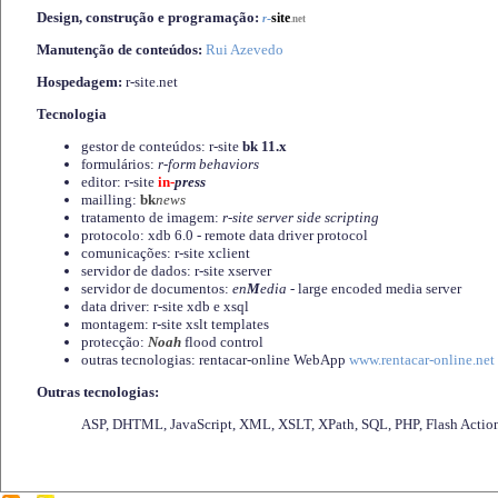
Design, construção e programação:
-
site
r
.net
Manutenção de conteúdos:
Rui Azevedo
Hospedagem:
r-site.net
Tecnologia
gestor de conteúdos: r-site
bk 11.x
formulários:
r-form behaviors
editor: r-site
in-
press
mailling:
bk
news
tratamento de imagem:
r-site server side scripting
protocolo: xdb 6.0 - remote data driver protocol
comunicações: r-site xclient
servidor de dados: r-site xserver
servidor de documentos:
en
M
edia
- large encoded media server
data driver: r-site xdb e xsql
montagem: r-site xslt templates
protecção:
Noah
flood control
outras tecnologias: rentacar-online WebApp
www.rentacar-online.net
Outras tecnologias:
ASP, DHTML, JavaScript, XML, XSLT, XPath, SQL, PHP, Flash Actio