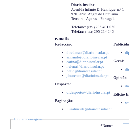
Diário Insular
Avenida Infante D. Henrique, n.º 1
9701-098 Angra do Heroísmo
Terceira - Açores – Portugal.
Telefone:
295 401 050
(+351)
Telefax:
295 214 246
(+351)
e-mails
Redacção:
Publicida
diredacao@diarioinsular.pt
di
armando@diarioinsular.pt
Geral:
carina@diarioinsular.pt
helena@diarioinsular.pt
di
helio@diarioinsular.pt
jlourenco@diarioinsular.pt
Opinião
Desporto:
di
didesporto@diarioinsular.pt
Edição El
Paginação:
we
luisalmeida@diarioinsular.pt
Enviar mensagem
*Nome: