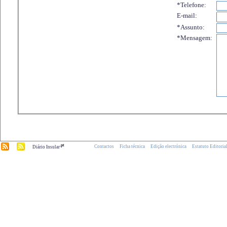
*Telefone:
E-mail:
*Assunto:
*Mensagem:
.pt
Contactos
Ficha técnica
Edição electrónica
Estatuto Editoria
Diário Insular