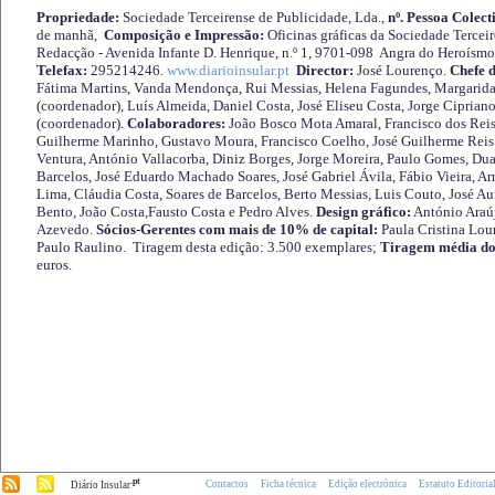
Propriedade:
Sociedade Terceirense de Publicidade, Lda.,
nº. Pessoa Colect
de manhã,
Composição e Impressão:
Oficinas gráficas da Sociedade Tercei
Redacção - Avenida Infante D. Henrique, n.º 1, 9701-098 Angra do Heroísmo 
Telefax:
295214246.
www.diarioinsular.pt
Director:
José Lourenço.
Chefe 
Fátima Martins, Vanda Mendonça, Rui Messias, Helena Fagundes, Margarida
(coordenador), Luís Almeida, Daniel Costa, José Eliseu Costa, Jorge Cipria
(coordenador).
Colaboradores:
João Bosco Mota Amaral, Francisco dos Reis
Guilherme Marinho, Gustavo Moura, Francisco Coelho, José Guilherme Reis 
Ventura, António Vallacorba, Diniz Borges, Jorge Moreira, Paulo Gomes, Duar
Barcelos, José Eduardo Machado Soares, José Gabriel Ávila, Fábio Vieira, A
Lima, Cláudia Costa, Soares de Barcelos, Berto Messias, Luis Couto, José A
Bento, João Costa,Fausto Costa e Pedro Alves.
Design gráfico:
António Araú
Azevedo.
Sócios-Gerentes com mais de 10% de capital:
Paula Cristina Lou
Paulo Raulino. Tiragem desta edição: 3.500 exemplares;
Tiragem média do
euros.
.pt
Contactos
Ficha técnica
Edição electrónica
Estatuto Editoria
Diário Insular