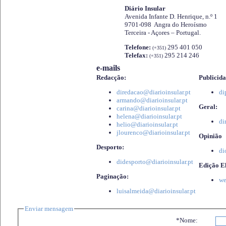
Diário Insular
Avenida Infante D. Henrique, n.º 1
9701-098 Angra do Heroísmo
Terceira - Açores – Portugal.
Telefone:
295 401 050
(+351)
Telefax:
295 214 246
(+351)
e-mails
Redacção:
Publicida
diredacao@diarioinsular.pt
di
armando@diarioinsular.pt
Geral:
carina@diarioinsular.pt
helena@diarioinsular.pt
di
helio@diarioinsular.pt
jlourenco@diarioinsular.pt
Opinião
Desporto:
di
didesporto@diarioinsular.pt
Edição El
Paginação:
we
luisalmeida@diarioinsular.pt
Enviar mensagem
*Nome: