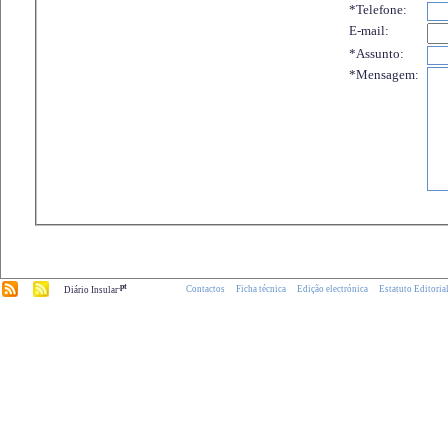
*Telefone:
E-mail:
*Assunto:
*Mensagem:
.pt
Contactos
Ficha técnica
Edição electrónica
Estatuto Editoria
Diário Insular