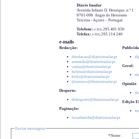
Diário Insular
Avenida Infante D. Henrique, n.º 1
9701-098 Angra do Heroísmo
Terceira - Açores – Portugal.
Telefone:
295 401 050
(+351)
Telefax:
295 214 246
(+351)
e-mails
Redacção:
Publicida
diredacao@diarioinsular.pt
di
armando@diarioinsular.pt
Geral:
carina@diarioinsular.pt
helena@diarioinsular.pt
di
helio@diarioinsular.pt
jlourenco@diarioinsular.pt
Opinião
Desporto:
di
didesporto@diarioinsular.pt
Edição El
Paginação:
we
luisalmeida@diarioinsular.pt
Enviar mensagem
*Nome: