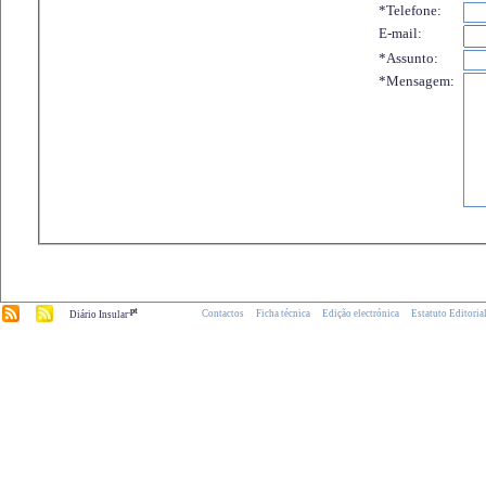
*Telefone:
E-mail:
*Assunto:
*Mensagem:
.pt
Contactos
Ficha técnica
Edição electrónica
Estatuto Editoria
Diário Insular