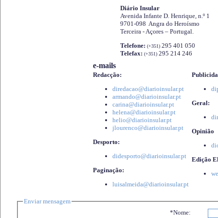
Diário Insular
Avenida Infante D. Henrique, n.º 1
9701-098 Angra do Heroísmo
Terceira - Açores – Portugal.
Telefone:
295 401 050
(+351)
Telefax:
295 214 246
(+351)
e-mails
Redacção:
Publicida
diredacao@diarioinsular.pt
di
armando@diarioinsular.pt
Geral:
carina@diarioinsular.pt
helena@diarioinsular.pt
di
helio@diarioinsular.pt
jlourenco@diarioinsular.pt
Opinião
Desporto:
di
didesporto@diarioinsular.pt
Edição El
Paginação:
we
luisalmeida@diarioinsular.pt
Enviar mensagem
*Nome: