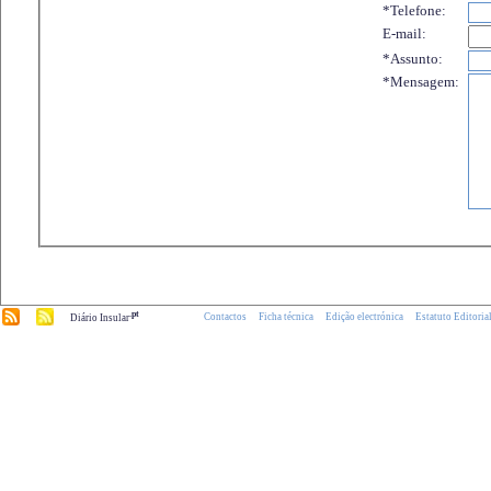
*Telefone:
E-mail:
*Assunto:
*Mensagem:
.pt
Contactos
Ficha técnica
Edição electrónica
Estatuto Editoria
Diário Insular