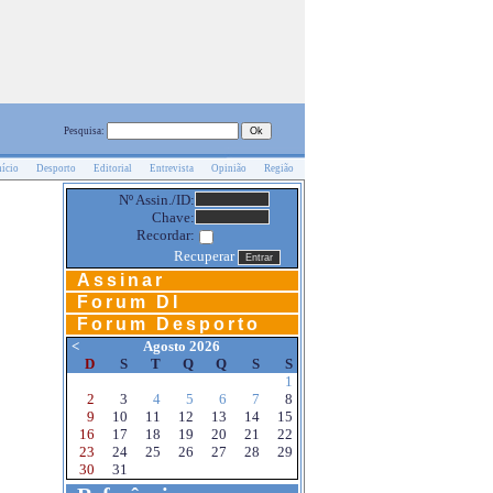
Pesquisa:
nício
Desporto
Editorial
Entrevista
Opinião
Região
Nº Assin./ID:
Chave:
Recordar:
Recuperar
Assinar
Forum DI
Forum Desporto
<
Agosto 2026
D
S
T
Q
Q
S
S
1
2
3
4
5
6
7
8
9
10
11
12
13
14
15
16
17
18
19
20
21
22
23
24
25
26
27
28
29
30
31