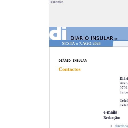
Publicidade.
SEXTA
o
7.AGO.2026
DIÁRIO INSULAR
Contactos
Diári
Aveni
9701
Terce
Telef
Telef
e-mails
Redacção:
diredaca