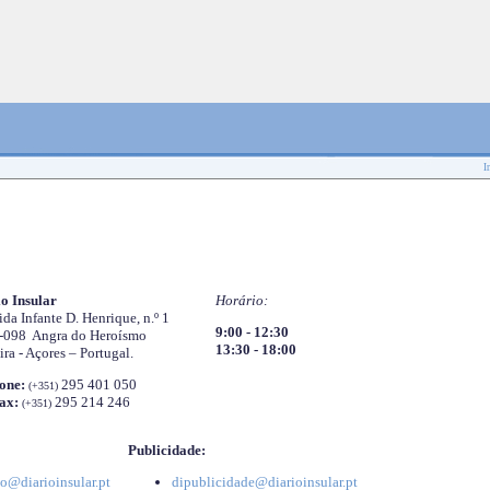
I
o Insular
Horário:
da Infante D. Henrique, n.º 1
9:00 - 12:30
-098 Angra do Heroísmo
13:30 - 18:00
ira - Açores – Portugal.
one:
295 401 050
(+351)
ax:
295 214 246
(+351)
Publicidade:
o@diarioinsular.pt
dipublicidade@diarioinsular.pt