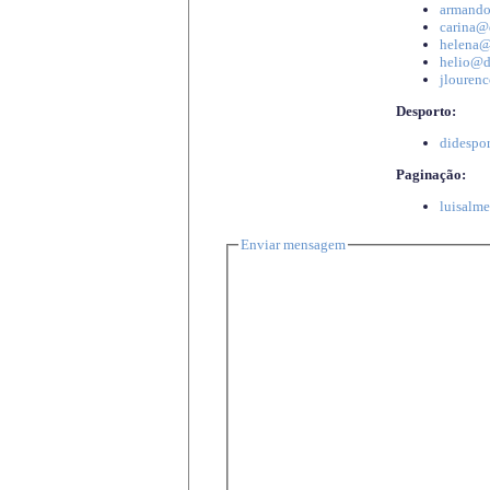
armando
carina@d
helena@d
helio@di
jlourenc
Desporto:
didespor
Paginação:
luisalme
Enviar mensagem