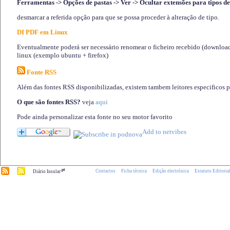
Ferramentas -> Opções de pastas -> Ver -> Ocultar extensões para tipos de
desmarcar a referida opção para que se possa proceder à alteração de tipo.
DI PDF em Linux
Eventualmente poderá ser necessário renomear o ficheiro recebido (download)
linux (exemplo ubuntu + firefox)
Fonte RSS
Além das fontes RSS disponibilizadas, existem tambem leitores especificos 
O que são fontes RSS?
veja
aqui
Pode ainda personalizar esta fonte no seu motor favorito
.pt
Contactos
Ficha técnica
Edição electrónica
Estatuto Editoria
Diário Insular