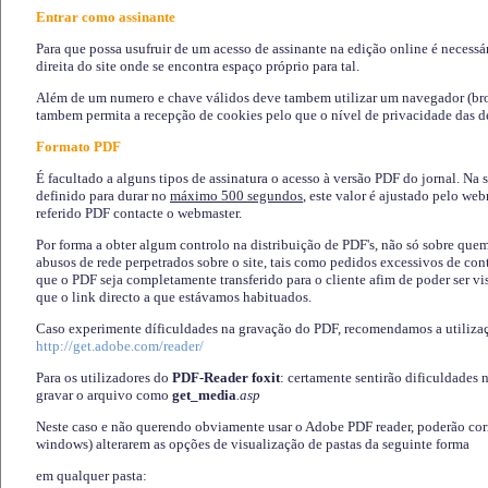
Entrar como assinante
Para que possa usufruir de um acesso de assinante na edição online é necessá
direita do site onde se encontra espaço próprio para tal.
Além de um numero e chave válidos deve tambem utilizar um navegador (brows
tambem permita a recepção de cookies pelo que o nível de privacidade das d
Formato PDF
É facultado a alguns tipos de assinatura o acesso à versão PDF do jornal. Na 
definido para durar no
máximo 500 segundos
, este valor é ajustado pelo we
referido PDF contacte o webmaster.
Por forma a obter algum controlo na distribuição de PDF's, não só sobre que
abusos de rede perpetrados sobre o site, tais como pedidos excessivos de co
que o PDF seja completamente transferido para o cliente afim de poder ser 
que o link directo a que estávamos habituados.
Caso experimente díficuldades na gravação do PDF, recomendamos a utiliza
http://get.adobe.com/reader/
Para os utilizadores do
PDF-Reader foxit
: certamente sentirão dificuldades 
gravar o arquivo como
get_media
.asp
Neste caso e não querendo obviamente usar o Adobe PDF reader, poderão corrig
windows) alterarem as opções de visualização de pastas da seguinte forma
em qualquer pasta
: