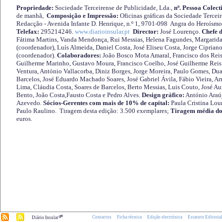
Propriedade:
Sociedade Terceirense de Publicidade, Lda.,
nº. Pessoa Colect
de manhã,
Composição e Impressão:
Oficinas gráficas da Sociedade Tercei
Redacção - Avenida Infante D. Henrique, n.º 1, 9701-098 Angra do Heroísmo 
Telefax:
295214246.
www.diarioinsular.pt
Director:
José Lourenço.
Chefe 
Fátima Martins, Vanda Mendonça, Rui Messias, Helena Fagundes, Margarida
(coordenador), Luís Almeida, Daniel Costa, José Eliseu Costa, Jorge Cipria
(coordenador).
Colaboradores:
João Bosco Mota Amaral, Francisco dos Reis
Guilherme Marinho, Gustavo Moura, Francisco Coelho, José Guilherme Reis 
Ventura, António Vallacorba, Diniz Borges, Jorge Moreira, Paulo Gomes, Duar
Barcelos, José Eduardo Machado Soares, José Gabriel Ávila, Fábio Vieira, A
Lima, Cláudia Costa, Soares de Barcelos, Berto Messias, Luis Couto, José A
Bento, João Costa,Fausto Costa e Pedro Alves.
Design gráfico:
António Araú
Azevedo.
Sócios-Gerentes com mais de 10% de capital:
Paula Cristina Lou
Paulo Raulino. Tiragem desta edição: 3.500 exemplares;
Tiragem média do
euros.
.pt
Contactos
Ficha técnica
Edição electrónica
Estatuto Editoria
Diário Insular