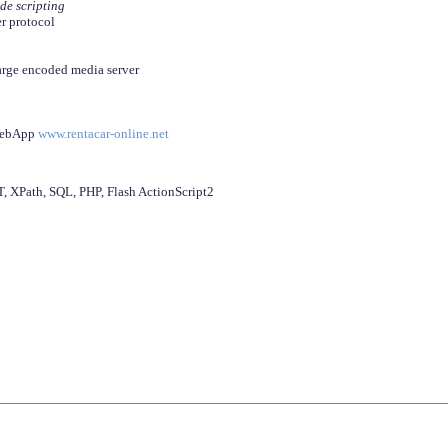
ide scripting
er protocol
arge encoded media server
 WebApp
www.rentacar-online.net
 XPath, SQL, PHP, Flash ActionScript2