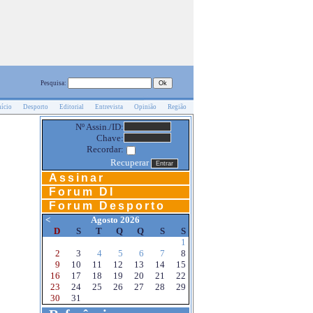
Pesquisa:
nício
Desporto
Editorial
Entrevista
Opinião
Região
Nº Assin./ID:
Chave:
Recordar:
Recuperar
Assinar
Forum DI
Forum Desporto
<
Agosto 2026
D
S
T
Q
Q
S
S
1
2
3
4
5
6
7
8
9
10
11
12
13
14
15
16
17
18
19
20
21
22
23
24
25
26
27
28
29
30
31