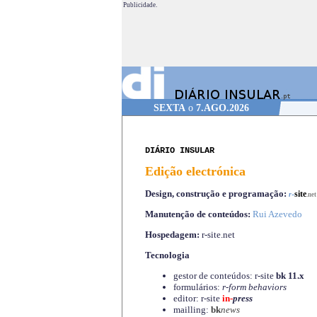
Publicidade.
SEXTA
o
7.AGO.2026
DIÁRIO INSULAR
Edição electrónica
Design, construção e programação:
-
site
r
.net
Manutenção de conteúdos:
Rui Azevedo
Hospedagem:
r-site.net
Tecnologia
gestor de conteúdos: r-site
bk 11.x
formulários:
r-form behaviors
editor: r-site
in-
press
mailling:
bk
news