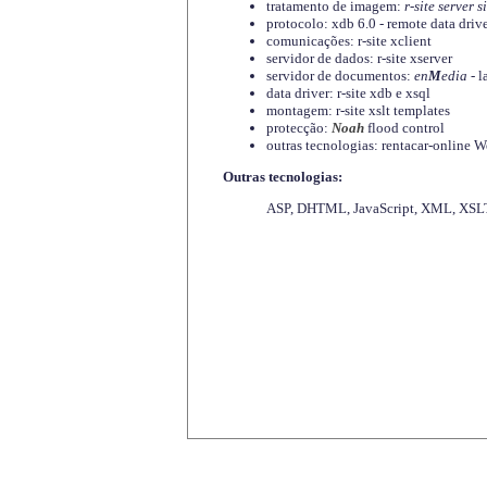
tratamento de imagem:
r-site server s
protocolo: xdb 6.0 - remote data driv
comunicações: r-site xclient
servidor de dados: r-site xserver
servidor de documentos:
en
M
edia
- l
data driver: r-site xdb e xsql
montagem: r-site xslt templates
protecção:
Noah
flood control
outras tecnologias: rentacar-online
Outras tecnologias:
ASP, DHTML, JavaScript, XML, XSLT,