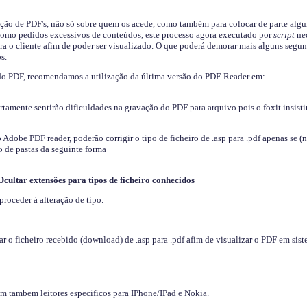
ição de PDF's, não só sobre quem os acede, como também para colocar de parte algu
s como pedidos excessivos de conteúdos, este processo agora executado por
script
nec
ra o cliente afim de poder ser visualizado. O que poderá demorar mais alguns segu
s.
do PDF, recomendamos a utilização da última versão do PDF-Reader em:
ertamente sentirão dificuldades na gravação do PDF para arquivo pois o foxit insisti
dobe PDF reader, poderão corrigir o tipo de ficheiro de .asp para .pdf apenas se (
 de pastas da seguinte forma
Ocultar extensões para tipos de ficheiro conhecidos
proceder à alteração de tipo.
 o ficheiro recebido (download) de .asp para .pdf afim de visualizar o PDF em sis
em tambem leitores especificos para IPhone/IPad e Nokia.