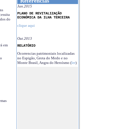
Referências
Jan.2015
ns
PLANO DE REVITALIZAÇÃO
essita
ECONÓMICA DA ILHA TERCEIRA
ndos do
clique aqui
Out.2013
rá em
RELATÓRIO
Ocorrencias patrimoniais localizadas
no Espigão, Grota do Medo e no
no
Monte Brasil, Angra do Heroísmo (
ler
)
temas