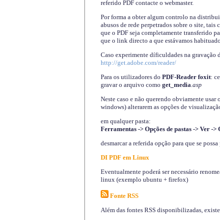
referido PDF contacte o webmaster.
Por forma a obter algum controlo na distribu
abusos de rede perpetrados sobre o site, tai
que o PDF seja completamente transferido pa
que o link directo a que estávamos habituado
Caso experimente díficuldades na gravação 
http://get.adobe.com/reader/
Para os utilizadores do
PDF-Reader foxit
: c
gravar o arquivo como
get_media
.asp
Neste caso e não querendo obviamente usar o A
windows) alterarem as opções de visualização
em qualquer pasta
:
Ferramentas -> Opções de pastas -> Ver -> 
desmarcar a referida opção para que se possa 
DI PDF em Linux
Eventualmente poderá ser necessário renomear
linux (exemplo ubuntu + firefox)
Fonte RSS
Além das fontes RSS disponibilizadas, exist