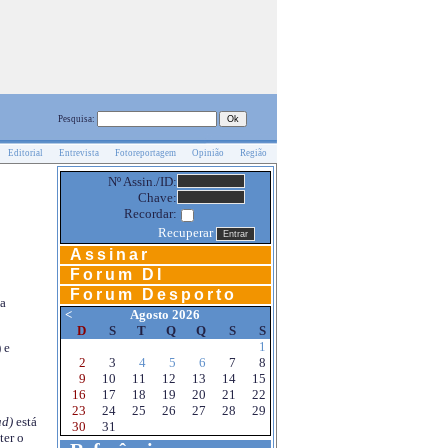
Pesquisa:
Editorial
Entrevista
Fotoreportagem
Opinião
Região
Nº Assin./ID:
Chave:
Recordar:
Recuperar
Assinar
Forum DI
Forum Desporto
na
<
Agosto 2026
D
S
T
Q
Q
S
S
1
 e
2
3
4
5
6
7
8
9
10
11
12
13
14
15
16
17
18
19
20
21
22
23
24
25
26
27
28
29
d)
está
30
31
ter o