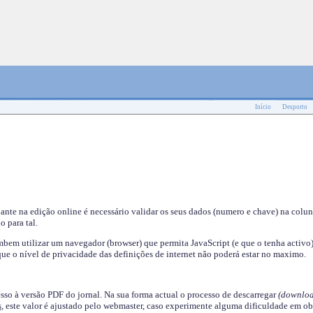
Início
Desporto
nante na edição online é necessário validar os seus dados (numero e chave) na colu
o para tal.
em utilizar um navegador (browser) que permita JavaScript (e que o tenha activo)
ue o nível de privacidade das definições de internet não poderá estar no maximo.
esso à versão PDF do jornal. Na sua forma actual o processo de descarregar
(downloa
s
, este valor é ajustado pelo webmaster, caso experimente alguma dificuldade em ob