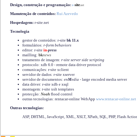
Design, construção e programação:
-
site
r
.net
Manutenção de conteúdos:
Rui Azevedo
Hospedagem:
r-site.net
Tecnologia
gestor de conteúdos: r-site
bk 11.x
formulários:
r-form behaviors
editor: r-site
in-
press
mailling:
bk
news
tratamento de imagem:
r-site server side scripting
protocolo: xdb 6.0 - remote data driver protocol
comunicações: r-site xclient
servidor de dados: r-site xserver
servidor de documentos:
en
M
edia
- large encoded media server
data driver: r-site xdb e xsql
montagem: r-site xslt templates
protecção:
Noah
flood control
outras tecnologias: rentacar-online WebApp
www.rentacar-online.net
Outras tecnologias:
ASP, DHTML, JavaScript, XML, XSLT, XPath, SQL, PHP, Flash Actio