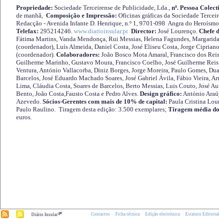
Propriedade:
Sociedade Terceirense de Publicidade, Lda.,
nº. Pessoa Colect
de manhã,
Composição e Impressão:
Oficinas gráficas da Sociedade Tercei
Redacção - Avenida Infante D. Henrique, n.º 1, 9701-098 Angra do Heroísmo 
Telefax:
295214246.
www.diarioinsular.pt
Director:
José Lourenço.
Chefe 
Fátima Martins, Vanda Mendonça, Rui Messias, Helena Fagundes, Margarida
(coordenador), Luís Almeida, Daniel Costa, José Eliseu Costa, Jorge Cipria
(coordenador).
Colaboradores:
João Bosco Mota Amaral, Francisco dos Reis
Guilherme Marinho, Gustavo Moura, Francisco Coelho, José Guilherme Reis 
Ventura, António Vallacorba, Diniz Borges, Jorge Moreira, Paulo Gomes, Duar
Barcelos, José Eduardo Machado Soares, José Gabriel Ávila, Fábio Vieira, A
Lima, Cláudia Costa, Soares de Barcelos, Berto Messias, Luis Couto, José A
Bento, João Costa,Fausto Costa e Pedro Alves.
Design gráfico:
António Araú
Azevedo.
Sócios-Gerentes com mais de 10% de capital:
Paula Cristina Lou
Paulo Raulino. Tiragem desta edição: 3.500 exemplares;
Tiragem média do
euros.
.pt
Contactos
Ficha técnica
Edição electrónica
Estatuto Editoria
Diário Insular