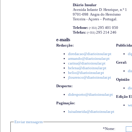
Diário Insular
Avenida Infante D. Henrique, n.º 1
9701-098 Angra do Heroísmo
Terceira - Açores – Portugal.
Telefone:
295 401 050
(+351)
Telefax:
295 214 246
(+351)
e-mails
Redacção:
Publicida
diredacao@diarioinsular.pt
di
armando@diarioinsular.pt
Geral:
carina@diarioinsular.pt
helena@diarioinsular.pt
di
helio@diarioinsular.pt
jlourenco@diarioinsular.pt
Opinião
Desporto:
di
didesporto@diarioinsular.pt
Edição El
Paginação:
we
luisalmeida@diarioinsular.pt
Enviar mensagem
*Nome: