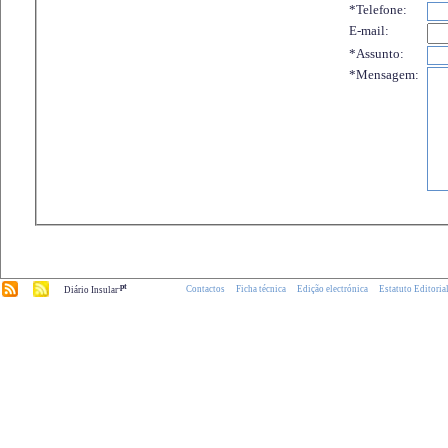
*Telefone:
E-mail:
*Assunto:
*Mensagem:
.pt
Contactos
Ficha técnica
Edição electrónica
Estatuto Editoria
Diário Insular