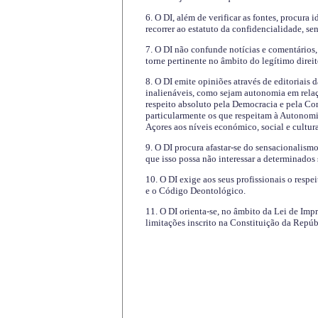
6. O DI, além de verificar as fontes, procura 
recorrer ao estatuto da confidencialidade, s
7. O DI não confunde notícias e comentários, 
torne pertinente no âmbito do legítimo direit
8. O DI emite opiniões através de editoriais 
inalienáveis, como sejam autonomia em relaç
respeito absoluto pela Democracia e pela Con
particularmente os que respeitam à Autonomi
Açores aos níveis económico, social e cultur
9. O DI procura afastar-se do sensacionalism
que isso possa não interessar a determinados
10. O DI exige aos seus profissionais o respe
e o Código Deontológico.
11. O DI orienta-se, no âmbito da Lei de Impr
limitações inscrito na Constituição da Repúb