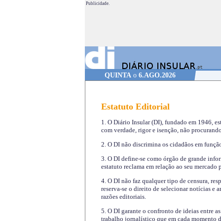
Publicidade.
QUINTA
o
6.AGO.2026
Estatuto Editorial
1. O Diário Insular (DI), fundado em 1946, es
com verdade, rigor e isenção, não procurando
2. O DI não discrimina os cidadãos em função 
3. O DI define-se como órgão de grande infor
estatuto reclama em relação ao seu mercado pr
4. O DI não faz qualquer tipo de censura, re
reserva-se o direito de selecionar notícias e
razões editoriais.
5. O DI garante o confronto de ideias entre a
trabalho jornalístico que em cada momento de