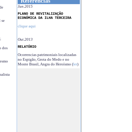
Referências
Jan.2015
 de
PLANO DE REVITALIZAÇÃO
ECONÓMICA DA ILHA TERCEIRA
 se
clique aqui
;
Out.2013
RELATÓRIO
o dos
Ocorrencias patrimoniais localizadas
no Espigão, Grota do Medo e no
mesmo
Monte Brasil, Angra do Heroísmo (
ler
)
nalista