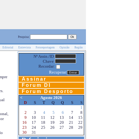
Pesquisa:
Editorial
Entrevista
Fotoreportagem
Opinião
Região
Nº Assin./ID:
Chave:
Recordar:
Recuperar
empre
Assinar
Forum DI
s.
Forum Desporto
<
Agosto 2026
ual
D
S
T
Q
Q
S
S
1
2
3
4
5
6
7
8
onal,
9
10
11
12
13
14
15
por
16
17
18
19
20
21
22
23
24
25
26
27
28
29
30
31
do