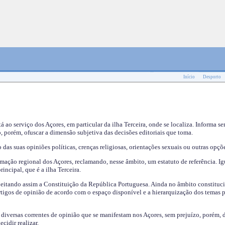
Início
Desporto
tá ao serviço dos Açores, em particular da ilha Terceira, onde se localiza. Informa s
, porém, ofuscar a dimensão subjetiva das decisões editoriais que toma.
das suas opiniões políticas, crenças religiosas, orientações sexuais ou outras opçõe
mação regional dos Açores, reclamando, nesse âmbito, um estatuto de referência. Ig
incipal, que é a ilha Terceira.
speitando assim a Constituição da República Portuguesa. Ainda no âmbito constituci
 artigos de opinião de acordo com o espaço disponível e a hierarquização dos temas 
s diversas correntes de opinião que se manifestam nos Açores, sem prejuízo, porém, 
cidir realizar.