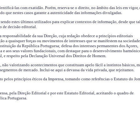
identificá-las com exatidão. Porém, reserva-se o direito, no âmbito das leis em vigor,
endo que nestes casos garante a autenticidade das informações divulgadas.
sendo estes últimos utilizados para explicar contextos de informação, desde que tal
o de decisão editorial.
da responsabilidade da sua Direção, cuja redação obedece a princípios editoriais
ão a quaisquer forças ou movimentos de interesses que se manifestem na sociedade
stituição da República Portuguesa; defesa dos interesses permanentes dos Açores,
a e aos seus valores fundacionais, com destaque para o desenvolvimento harmónic
al, e respeito pela Declaração Universal dos Direitos de Homem.
o, não valorizando acontecimentos que constituam apelo fácil a instintos básicos, 
 segmentos de mercado. Inclui-se aqui a devassa da vida privada, que rejeitamos.
ito pelos princípios éticos da Imprensa, tomando como referências o Estatuto do Jor
ensa, pela Direção Editorial e por este Estatuto Editorial, aceitando o quadro de
lica Portuguesa.