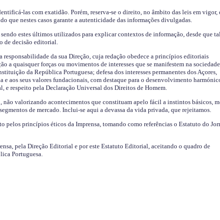
identificá-las com exatidão. Porém, reserva-se o direito, no âmbito das leis em vigor,
endo que nestes casos garante a autenticidade das informações divulgadas.
sendo estes últimos utilizados para explicar contextos de informação, desde que tal
o de decisão editorial.
da responsabilidade da sua Direção, cuja redação obedece a princípios editoriais
ão a quaisquer forças ou movimentos de interesses que se manifestem na sociedade
stituição da República Portuguesa; defesa dos interesses permanentes dos Açores,
a e aos seus valores fundacionais, com destaque para o desenvolvimento harmónic
al, e respeito pela Declaração Universal dos Direitos de Homem.
o, não valorizando acontecimentos que constituam apelo fácil a instintos básicos, 
 segmentos de mercado. Inclui-se aqui a devassa da vida privada, que rejeitamos.
ito pelos princípios éticos da Imprensa, tomando como referências o Estatuto do Jor
ensa, pela Direção Editorial e por este Estatuto Editorial, aceitando o quadro de
lica Portuguesa.