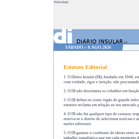
Publicidade.
SÁBADO
o
8.AGO.2026
Estatuto Editorial
1. O Diário Insular (DI), fundado em 1946, es
com verdade, rigor e isenção, não procurando
2. O DI não discrimina os cidadãos em função 
3. O DI define-se como órgão de grande infor
estatuto reclama em relação ao seu mercado pr
4. O DI não faz qualquer tipo de censura, re
reserva-se o direito de selecionar notícias e
razões editoriais.
5. O DI garante o confronto de ideias entre a
trabalho jornalístico que em cada momento de