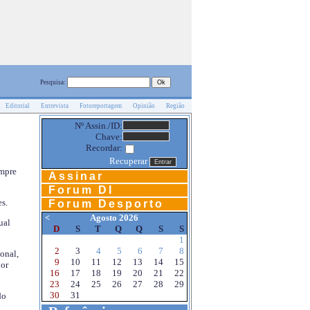
Pesquisa:
Editorial
Entrevista
Fotoreportagem
Opinião
Região
Nº Assin./ID:
Chave:
Recordar:
Recuperar
empre
Assinar
Forum DI
s.
Forum Desporto
<
Agosto 2026
ual
D
S
T
Q
Q
S
S
1
2
3
4
5
6
7
8
onal,
9
10
11
12
13
14
15
por
16
17
18
19
20
21
22
23
24
25
26
27
28
29
30
31
do