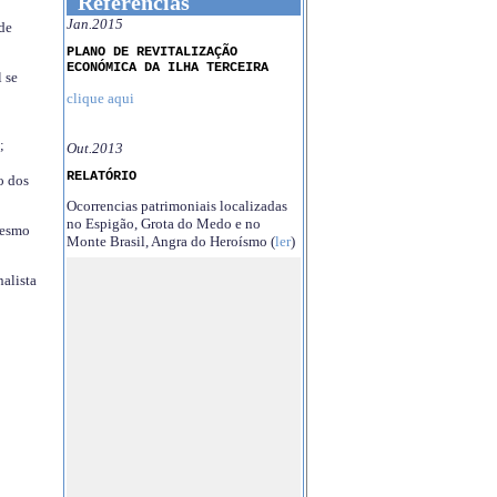
Referências
Jan.2015
 de
PLANO DE REVITALIZAÇÃO
ECONÓMICA DA ILHA TERCEIRA
 se
clique aqui
;
Out.2013
RELATÓRIO
o dos
Ocorrencias patrimoniais localizadas
no Espigão, Grota do Medo e no
mesmo
Monte Brasil, Angra do Heroísmo (
ler
)
nalista