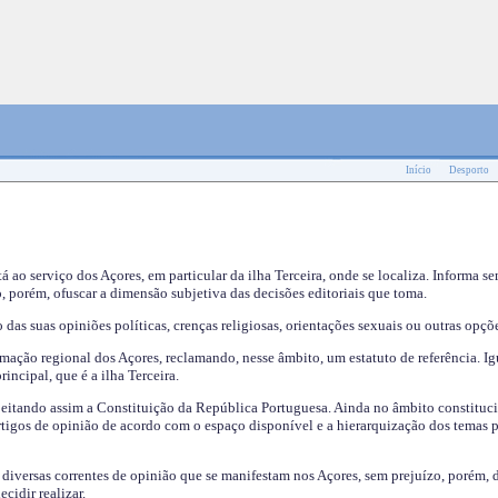
Início
Desporto
tá ao serviço dos Açores, em particular da ilha Terceira, onde se localiza. Informa s
, porém, ofuscar a dimensão subjetiva das decisões editoriais que toma.
das suas opiniões políticas, crenças religiosas, orientações sexuais ou outras opçõe
mação regional dos Açores, reclamando, nesse âmbito, um estatuto de referência. Ig
incipal, que é a ilha Terceira.
speitando assim a Constituição da República Portuguesa. Ainda no âmbito constituci
 artigos de opinião de acordo com o espaço disponível e a hierarquização dos temas 
s diversas correntes de opinião que se manifestam nos Açores, sem prejuízo, porém, 
cidir realizar.