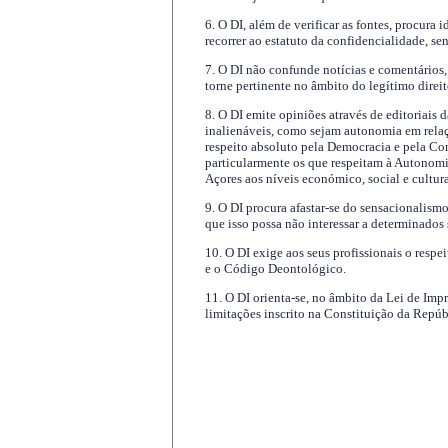
6. O DI, além de verificar as fontes, procura 
recorrer ao estatuto da confidencialidade, s
7. O DI não confunde notícias e comentários, 
torne pertinente no âmbito do legítimo direit
8. O DI emite opiniões através de editoriais 
inalienáveis, como sejam autonomia em relaç
respeito absoluto pela Democracia e pela Con
particularmente os que respeitam à Autonomi
Açores aos níveis económico, social e cultur
9. O DI procura afastar-se do sensacionalism
que isso possa não interessar a determinados
10. O DI exige aos seus profissionais o respe
e o Código Deontológico.
11. O DI orienta-se, no âmbito da Lei de Impr
limitações inscrito na Constituição da Repúb