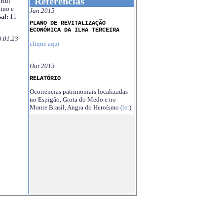
Referências
Rui
ino e
Jan.2015
al:
11
PLANO DE REVITALIZAÇÃO
ECONÓMICA DA ILHA TERCEIRA
9.01.23
clique aqui
Out.2013
RELATÓRIO
Ocorrencias patrimoniais localizadas
no Espigão, Grota do Medo e no
Monte Brasil, Angra do Heroísmo (
ler
)