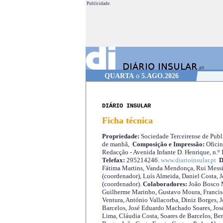
Publicidade.
QUARTA
o
5.AGO.2026
DIÁRIO INSULAR
Ficha técnica
Propriedade:
Sociedade Terceirense de Publi
de manhã,
Composição e Impressão:
Oficin
Redacção - Avenida Infante D. Henrique, n.º
Telefax:
295214246.
www.diarioinsular.pt
D
Fátima Martins, Vanda Mendonça, Rui Messi
(coordenador), Luís Almeida, Daniel Costa, 
(coordenador).
Colaboradores:
João Bosco M
Guilherme Marinho, Gustavo Moura, Francisc
Ventura, António Vallacorba, Diniz Borges, J
Barcelos, José Eduardo Machado Soares, José
Lima, Cláudia Costa, Soares de Barcelos, Be