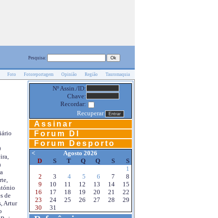
Pesquisa:
Foto
Fotoreportagem
Opinião
Região
Tauromaquia
Nº Assin./ID:
Chave:
Recordar:
Recuperar
Assinar
Forum DI
iário
Forum Desporto
0
<
Agosto 2026
ira,
D
S
T
Q
Q
S
S
a
1
a
2
3
4
5
6
7
8
te,
9
10
11
12
13
14
15
ntónio
16
17
18
19
20
21
22
s de
23
24
25
26
27
28
29
, Artur
30
31
o