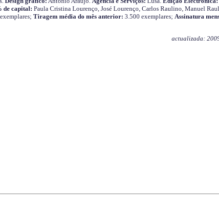
s.
Design gráfico:
António Araújo.
Agência e Serviços:
Lusa.
Edição Electrónica:
 de capital:
Paula Cristina Lourenço, José Lourenço, Carlos Raulino, Manuel Raul
 exemplares;
Tiragem média do mês anterior:
3.500 exemplares;
Assinatura mens
actualizada: 200