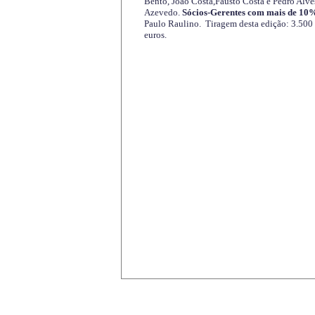
Bento, João Costa,Fausto Costa e Pedro Alve
Azevedo.
Sócios-Gerentes com mais de 10%
Paulo Raulino. Tiragem desta edição: 3.500
euros.