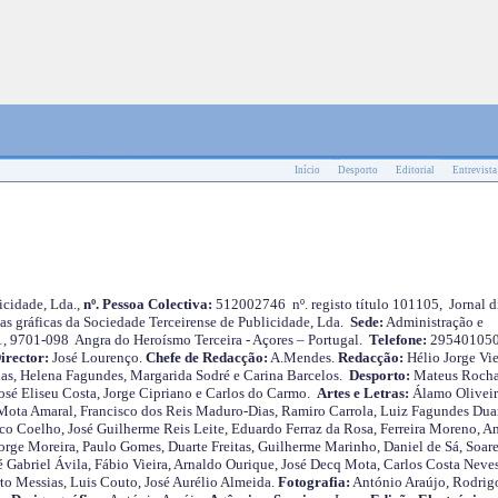
Início
Desporto
Editorial
Entrevista
cidade, Lda.,
nº. Pessoa Colectiva:
512002746 nº. registo título 101105, Jornal d
as gráficas da Sociedade Terceirense de Publicidade, Lda.
Sede:
Administração e
 1, 9701-098 Angra do Heroísmo Terceira - Açores – Portugal.
Telefone:
29540105
irector:
José Lourenço.
Chefe de Redacção:
A.Mendes.
Redacção:
Hélio Jorge Vie
as, Helena Fagundes, Margarida Sodré e Carina Barcelos.
Desporto:
Mateus Roch
José Eliseu Costa, Jorge Cipriano e Carlos do Carmo.
Artes e Letras:
Álamo Oliveir
ota Amaral, Francisco dos Reis Maduro-Dias, Ramiro Carrola, Luiz Fagundes Duar
o Coelho, José Guilherme Reis Leite, Eduardo Ferraz da Rosa, Ferreira Moreno, A
orge Moreira, Paulo Gomes, Duarte Freitas, Guilherme Marinho, Daniel de Sá, Soare
 Gabriel Ávila, Fábio Vieira, Arnaldo Ourique, José Decq Mota, Carlos Costa Neves
rto Messias, Luis Couto, José Aurélio Almeida.
Fotografia:
António Araújo, Rodrig