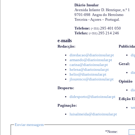
Diário Insular
Avenida Infante D. Henrique, n.º 1
9701-098 Angra do Heroísmo
Terceira - Açores – Portugal.
Telefone:
295 401 050
(+351)
Telefax:
295 214 246
(+351)
e-mails
Redacção:
Publicida
diredacao@diarioinsular.pt
di
armando@diarioinsular.pt
Geral:
carina@diarioinsular.pt
helena@diarioinsular.pt
di
helio@diarioinsular.pt
jlourenco@diarioinsular.pt
Opinião
Desporto:
di
didesporto@diarioinsular.pt
Edição El
Paginação:
we
luisalmeida@diarioinsular.pt
Enviar mensagem
*Nome: