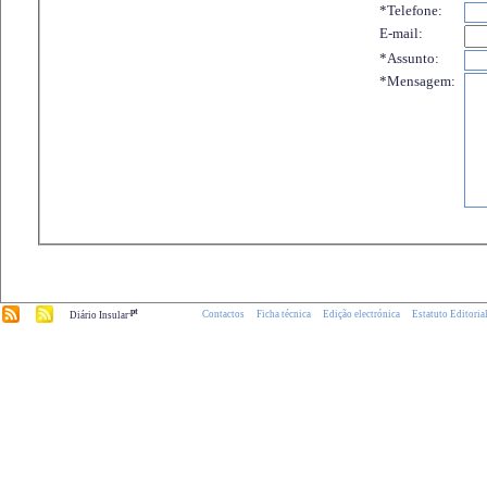
*Telefone:
E-mail:
*Assunto:
*Mensagem:
.pt
Contactos
Ficha técnica
Edição electrónica
Estatuto Editoria
Diário Insular