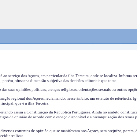
tá ao serviço dos Açores, em particular da ilha Terceira, onde se localiza. Informa s
, porém, ofuscar a dimensão subjetiva das decisões editoriais que toma.
das suas opiniões políticas, crenças religiosas, orientações sexuais ou outras opçõe
mação regional dos Açores, reclamando, nesse âmbito, um estatuto de referência. Ig
incipal, que é a ilha Terceira.
speitando assim a Constituição da República Portuguesa. Ainda no âmbito constituci
 artigos de opinião de acordo com o espaço disponível e a hierarquização dos temas 
s diversas correntes de opinião que se manifestam nos Açores, sem prejuízo, porém, 
cidir realizar.