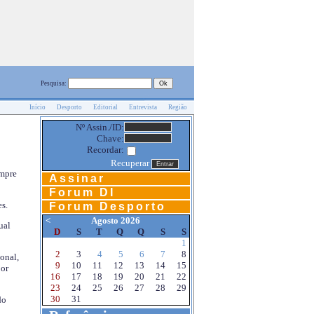
Pesquisa:
Início
Desporto
Editorial
Entrevista
Região
Nº Assin./ID:
Chave:
Recordar:
Recuperar
empre
Assinar
Forum DI
s.
Forum Desporto
<
Agosto 2026
ual
D
S
T
Q
Q
S
S
1
2
3
4
5
6
7
8
onal,
9
10
11
12
13
14
15
por
16
17
18
19
20
21
22
23
24
25
26
27
28
29
30
31
do