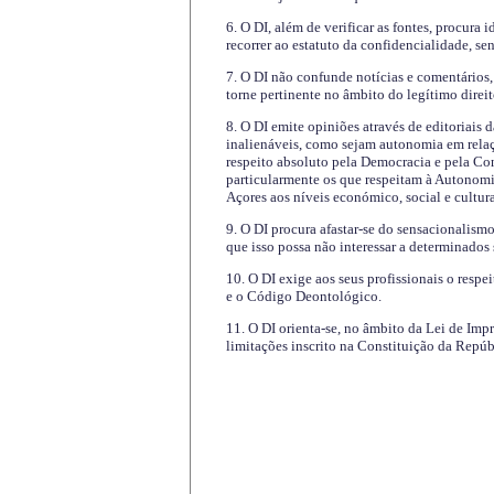
6. O DI, além de verificar as fontes, procura 
recorrer ao estatuto da confidencialidade, s
7. O DI não confunde notícias e comentários, 
torne pertinente no âmbito do legítimo direit
8. O DI emite opiniões através de editoriais 
inalienáveis, como sejam autonomia em relaç
respeito absoluto pela Democracia e pela Con
particularmente os que respeitam à Autonomi
Açores aos níveis económico, social e cultur
9. O DI procura afastar-se do sensacionalism
que isso possa não interessar a determinados
10. O DI exige aos seus profissionais o respe
e o Código Deontológico.
11. O DI orienta-se, no âmbito da Lei de Impr
limitações inscrito na Constituição da Repúb