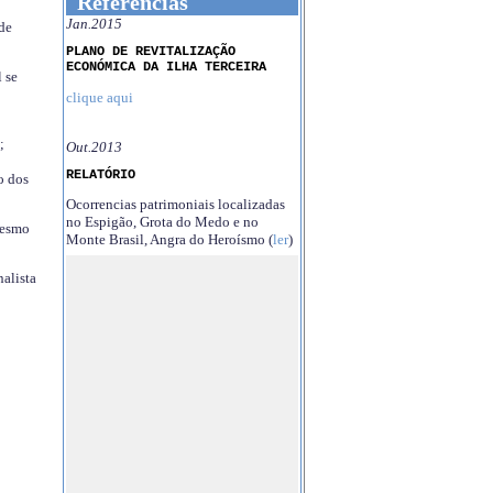
Referências
Jan.2015
 de
PLANO DE REVITALIZAÇÃO
ECONÓMICA DA ILHA TERCEIRA
 se
clique aqui
;
Out.2013
RELATÓRIO
o dos
Ocorrencias patrimoniais localizadas
no Espigão, Grota do Medo e no
mesmo
Monte Brasil, Angra do Heroísmo (
ler
)
nalista