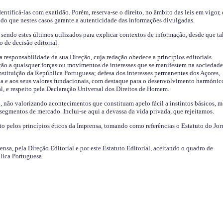
identificá-las com exatidão. Porém, reserva-se o direito, no âmbito das leis em vigor,
endo que nestes casos garante a autenticidade das informações divulgadas.
sendo estes últimos utilizados para explicar contextos de informação, desde que tal
o de decisão editorial.
da responsabilidade da sua Direção, cuja redação obedece a princípios editoriais
ão a quaisquer forças ou movimentos de interesses que se manifestem na sociedade
stituição da República Portuguesa; defesa dos interesses permanentes dos Açores,
a e aos seus valores fundacionais, com destaque para o desenvolvimento harmónic
al, e respeito pela Declaração Universal dos Direitos de Homem.
o, não valorizando acontecimentos que constituam apelo fácil a instintos básicos, 
 segmentos de mercado. Inclui-se aqui a devassa da vida privada, que rejeitamos.
ito pelos princípios éticos da Imprensa, tomando como referências o Estatuto do Jor
ensa, pela Direção Editorial e por este Estatuto Editorial, aceitando o quadro de
lica Portuguesa.