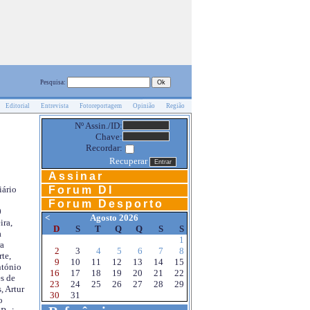
Pesquisa:
Editorial
Entrevista
Fotoreportagem
Opinião
Região
Nº Assin./ID:
Chave:
Recordar:
Recuperar
Assinar
Forum DI
iário
Forum Desporto
0
<
Agosto 2026
ira,
D
S
T
Q
Q
S
S
a
1
a
2
3
4
5
6
7
8
te,
9
10
11
12
13
14
15
ntónio
16
17
18
19
20
21
22
s de
23
24
25
26
27
28
29
, Artur
30
31
o