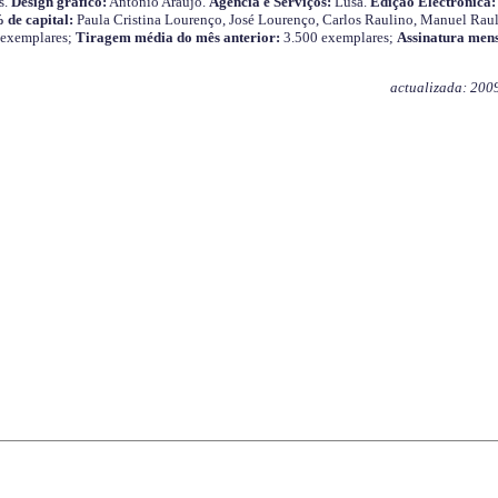
s.
Design gráfico:
António Araújo.
Agência e Serviços:
Lusa.
Edição Electrónica:
 de capital:
Paula Cristina Lourenço, José Lourenço, Carlos Raulino, Manuel Raul
 exemplares;
Tiragem média do mês anterior:
3.500 exemplares;
Assinatura mens
actualizada: 200