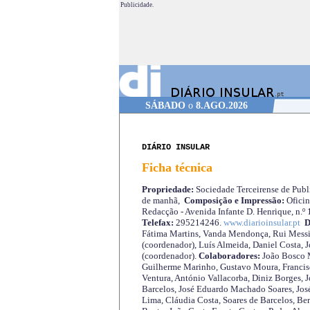
Publicidade.
SÁBADO
o
8.AGO.2026
DIÁRIO INSULAR
Ficha técnica
Propriedade:
Sociedade Terceirense de Publi
de manhã,
Composição e Impressão:
Oficin
Redacção - Avenida Infante D. Henrique, n.º
Telefax:
295214246.
www.diarioinsular.pt
D
Fátima Martins, Vanda Mendonça, Rui Messi
(coordenador), Luís Almeida, Daniel Costa, 
(coordenador).
Colaboradores:
João Bosco M
Guilherme Marinho, Gustavo Moura, Francisc
Ventura, António Vallacorba, Diniz Borges, J
Barcelos, José Eduardo Machado Soares, José
Lima, Cláudia Costa, Soares de Barcelos, Be