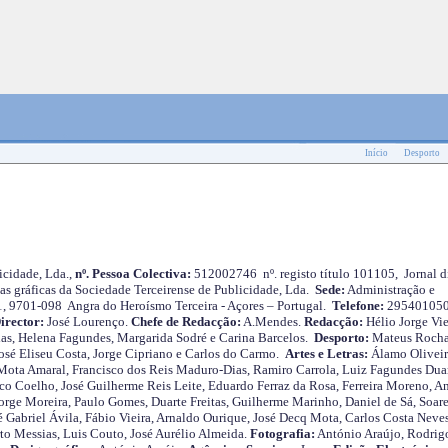
Início
Desporto
cidade, Lda.,
nº. Pessoa Colectiva:
512002746 nº. registo título 101105, Jornal d
as gráficas da Sociedade Terceirense de Publicidade, Lda.
Sede:
Administração e
 1, 9701-098 Angra do Heroísmo Terceira - Açores – Portugal.
Telefone:
29540105
irector:
José Lourenço.
Chefe de Redacção:
A.Mendes.
Redacção:
Hélio Jorge Vie
as, Helena Fagundes, Margarida Sodré e Carina Barcelos.
Desporto:
Mateus Roch
José Eliseu Costa, Jorge Cipriano e Carlos do Carmo.
Artes e Letras:
Álamo Oliveir
ota Amaral, Francisco dos Reis Maduro-Dias, Ramiro Carrola, Luiz Fagundes Duar
o Coelho, José Guilherme Reis Leite, Eduardo Ferraz da Rosa, Ferreira Moreno, A
orge Moreira, Paulo Gomes, Duarte Freitas, Guilherme Marinho, Daniel de Sá, Soare
 Gabriel Ávila, Fábio Vieira, Arnaldo Ourique, José Decq Mota, Carlos Costa Neves
rto Messias, Luis Couto, José Aurélio Almeida.
Fotografia:
António Araújo, Rodrig