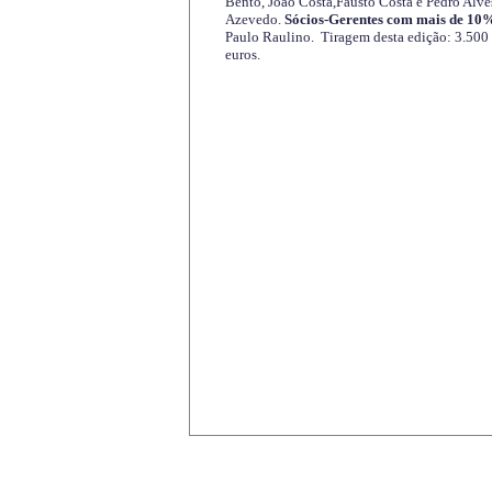
Bento, João Costa,Fausto Costa e Pedro Alve
Azevedo.
Sócios-Gerentes com mais de 10%
Paulo Raulino. Tiragem desta edição: 3.500
euros.