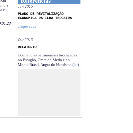
Referências
Rui
ino e
Jan.2015
al:
11
PLANO DE REVITALIZAÇÃO
ECONÓMICA DA ILHA TERCEIRA
9.01.23
clique aqui
Out.2013
RELATÓRIO
Ocorrencias patrimoniais localizadas
no Espigão, Grota do Medo e no
Monte Brasil, Angra do Heroísmo (
ler
)