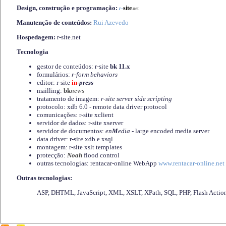
Design, construção e programação:
-
site
r
.net
Manutenção de conteúdos:
Rui Azevedo
Hospedagem:
r-site.net
Tecnologia
gestor de conteúdos: r-site
bk 11.x
formulários:
r-form behaviors
editor: r-site
in-
press
mailling:
bk
news
tratamento de imagem:
r-site server side scripting
protocolo: xdb 6.0 - remote data driver protocol
comunicações: r-site xclient
servidor de dados: r-site xserver
servidor de documentos:
en
M
edia
- large encoded media server
data driver: r-site xdb e xsql
montagem: r-site xslt templates
protecção:
Noah
flood control
outras tecnologias: rentacar-online WebApp
www.rentacar-online.net
Outras tecnologias:
ASP, DHTML, JavaScript, XML, XSLT, XPath, SQL, PHP, Flash Actio