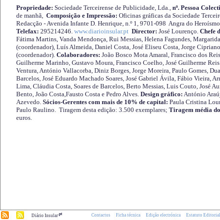
Propriedade:
Sociedade Terceirense de Publicidade, Lda.,
nº. Pessoa Colect
de manhã,
Composição e Impressão:
Oficinas gráficas da Sociedade Tercei
Redacção - Avenida Infante D. Henrique, n.º 1, 9701-098 Angra do Heroísmo 
Telefax:
295214246.
www.diarioinsular.pt
Director:
José Lourenço.
Chefe 
Fátima Martins, Vanda Mendonça, Rui Messias, Helena Fagundes, Margarida
(coordenador), Luís Almeida, Daniel Costa, José Eliseu Costa, Jorge Cipria
(coordenador).
Colaboradores:
João Bosco Mota Amaral, Francisco dos Reis
Guilherme Marinho, Gustavo Moura, Francisco Coelho, José Guilherme Reis 
Ventura, António Vallacorba, Diniz Borges, Jorge Moreira, Paulo Gomes, Duar
Barcelos, José Eduardo Machado Soares, José Gabriel Ávila, Fábio Vieira, A
Lima, Cláudia Costa, Soares de Barcelos, Berto Messias, Luis Couto, José A
Bento, João Costa,Fausto Costa e Pedro Alves.
Design gráfico:
António Araú
Azevedo.
Sócios-Gerentes com mais de 10% de capital:
Paula Cristina Lou
Paulo Raulino. Tiragem desta edição: 3.500 exemplares;
Tiragem média do
euros.
.pt
Contactos
Ficha técnica
Edição electrónica
Estatuto Editoria
Diário Insular