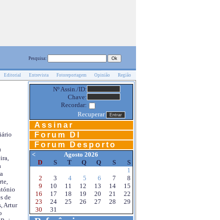
Pesquisa:
Editorial
Entrevista
Fotoreportagem
Opinião
Região
Nº Assin./ID:
Chave:
Recordar:
Recuperar
Assinar
Forum DI
iário
Forum Desporto
0
<
Agosto 2026
ira,
D
S
T
Q
Q
S
S
a
1
a
2
3
4
5
6
7
8
te,
9
10
11
12
13
14
15
ntónio
16
17
18
19
20
21
22
s de
23
24
25
26
27
28
29
, Artur
30
31
o