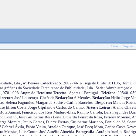
Início
Desporto
cidade, Lda.,
nº. Pessoa Colectiva:
512002746 nº. registo título 101105, Jornal d
as gráficas da Sociedade Terceirense de Publicidade, Lda.
Sede:
Administração e
 1, 9701-098 Angra do Heroísmo Terceira - Açores – Portugal.
Telefone:
29540105
irector:
José Lourenço.
Chefe de Redacção:
A.Mendes.
Redacção:
Hélio Jorge Vie
as, Helena Fagundes, Margarida Sodré e Carina Barcelos.
Desporto:
Mateus Roch
José Eliseu Costa, Jorge Cipriano e Carlos do Carmo.
Artes e Letras:
Álamo Oliveir
ota Amaral, Francisco dos Reis Maduro-Dias, Ramiro Carrola, Luiz Fagundes Duar
o Coelho, José Guilherme Reis Leite, Eduardo Ferraz da Rosa, Ferreira Moreno, A
orge Moreira, Paulo Gomes, Duarte Freitas, Guilherme Marinho, Daniel de Sá, Soare
 Gabriel Ávila, Fábio Vieira, Arnaldo Ourique, José Decq Mota, Carlos Costa Neves
rto Messias, Luis Couto, José Aurélio Almeida.
Fotografia:
António Araújo, Rodrig