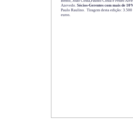
Bento, João Costa,Fausto Costa e Pedro Alve
Azevedo.
Sócios-Gerentes com mais de 10%
Paulo Raulino. Tiragem desta edição: 3.500
euros.