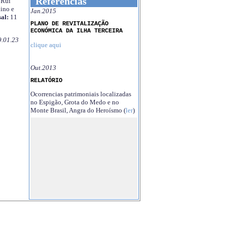
Referências
Rui
ino e
Jan.2015
al:
11
PLANO DE REVITALIZAÇÃO
ECONÓMICA DA ILHA TERCEIRA
9.01.23
clique aqui
Out.2013
RELATÓRIO
Ocorrencias patrimoniais localizadas
no Espigão, Grota do Medo e no
Monte Brasil, Angra do Heroísmo (
ler
)