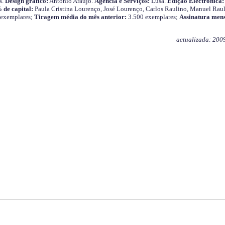
s.
Design gráfico:
António Araújo.
Agência e Serviços:
Lusa.
Edição Electrónica:
 de capital:
Paula Cristina Lourenço, José Lourenço, Carlos Raulino, Manuel Raul
 exemplares;
Tiragem média do mês anterior:
3.500 exemplares;
Assinatura mens
actualizada: 200