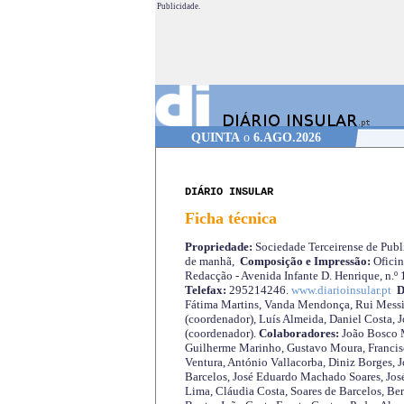
Publicidade.
QUINTA
o
6.AGO.2026
DIÁRIO INSULAR
Ficha técnica
Propriedade:
Sociedade Terceirense de Publi
de manhã,
Composição e Impressão:
Oficin
Redacção - Avenida Infante D. Henrique, n.º
Telefax:
295214246.
www.diarioinsular.pt
D
Fátima Martins, Vanda Mendonça, Rui Messi
(coordenador), Luís Almeida, Daniel Costa, 
(coordenador).
Colaboradores:
João Bosco M
Guilherme Marinho, Gustavo Moura, Francisc
Ventura, António Vallacorba, Diniz Borges, J
Barcelos, José Eduardo Machado Soares, José
Lima, Cláudia Costa, Soares de Barcelos, Be