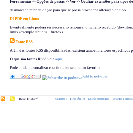
Ferramentas -> Opções de pastas -> Ver -> Ocultar extensões para tipos de
desmarcar a referida opção para que se possa proceder à alteração de tipo.
DI PDF em Linux
Eventualmente poderá ser necessário renomear o ficheiro recebido (download)
linux (exemplo ubuntu + firefox)
Fonte RSS
Além das fontes RSS disponibilizadas, existem tambem leitores especificos 
O que são fontes RSS?
veja
aqui
Pode ainda personalizar esta fonte no seu motor favorito
.pt
Contactos
Ficha técnica
Edição electrónica
Estatuto Editoria
Diário Insular