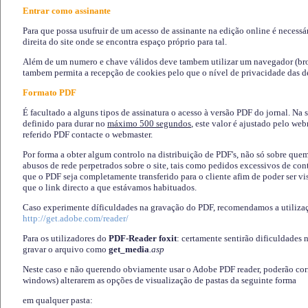
Entrar como assinante
Para que possa usufruir de um acesso de assinante na edição online é necessá
direita do site onde se encontra espaço próprio para tal.
Além de um numero e chave válidos deve tambem utilizar um navegador (brows
tambem permita a recepção de cookies pelo que o nível de privacidade das d
Formato PDF
É facultado a alguns tipos de assinatura o acesso à versão PDF do jornal. Na 
definido para durar no
máximo 500 segundos
, este valor é ajustado pelo we
referido PDF contacte o webmaster.
Por forma a obter algum controlo na distribuição de PDF's, não só sobre que
abusos de rede perpetrados sobre o site, tais como pedidos excessivos de co
que o PDF seja completamente transferido para o cliente afim de poder ser 
que o link directo a que estávamos habituados.
Caso experimente díficuldades na gravação do PDF, recomendamos a utiliza
http://get.adobe.com/reader/
Para os utilizadores do
PDF-Reader foxit
: certamente sentirão dificuldades 
gravar o arquivo como
get_media
.asp
Neste caso e não querendo obviamente usar o Adobe PDF reader, poderão corrig
windows) alterarem as opções de visualização de pastas da seguinte forma
em qualquer pasta
: