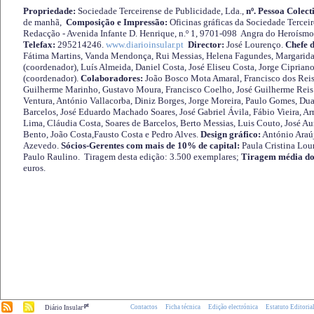
Propriedade:
Sociedade Terceirense de Publicidade, Lda.,
nº. Pessoa Colect
de manhã,
Composição e Impressão:
Oficinas gráficas da Sociedade Tercei
Redacção - Avenida Infante D. Henrique, n.º 1, 9701-098 Angra do Heroísmo 
Telefax:
295214246.
www.diarioinsular.pt
Director:
José Lourenço.
Chefe 
Fátima Martins, Vanda Mendonça, Rui Messias, Helena Fagundes, Margarida
(coordenador), Luís Almeida, Daniel Costa, José Eliseu Costa, Jorge Cipria
(coordenador).
Colaboradores:
João Bosco Mota Amaral, Francisco dos Reis
Guilherme Marinho, Gustavo Moura, Francisco Coelho, José Guilherme Reis 
Ventura, António Vallacorba, Diniz Borges, Jorge Moreira, Paulo Gomes, Duar
Barcelos, José Eduardo Machado Soares, José Gabriel Ávila, Fábio Vieira, A
Lima, Cláudia Costa, Soares de Barcelos, Berto Messias, Luis Couto, José A
Bento, João Costa,Fausto Costa e Pedro Alves.
Design gráfico:
António Araú
Azevedo.
Sócios-Gerentes com mais de 10% de capital:
Paula Cristina Lou
Paulo Raulino. Tiragem desta edição: 3.500 exemplares;
Tiragem média do
euros.
.pt
Contactos
Ficha técnica
Edição electrónica
Estatuto Editoria
Diário Insular