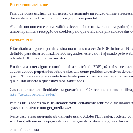
Entrar como assinante
Para que possa usufruir de um acesso de assinante na edição online é necessá
direita do site onde se encontra espaço próprio para tal.
Além de um numero e chave válidos deve tambem utilizar um navegador (brows
tambem permita a recepção de cookies pelo que o nível de privacidade das d
Formato PDF
É facultado a alguns tipos de assinatura o acesso à versão PDF do jornal. Na 
definido para durar no
máximo 500 segundos
, este valor é ajustado pelo we
referido PDF contacte o webmaster.
Por forma a obter algum controlo na distribuição de PDF's, não só sobre que
abusos de rede perpetrados sobre o site, tais como pedidos excessivos de co
que o PDF seja completamente transferido para o cliente afim de poder ser 
que o link directo a que estávamos habituados.
Caso experimente díficuldades na gravação do PDF, recomendamos a utiliza
http://get.adobe.com/reader/
Para os utilizadores do
PDF-Reader foxit
: certamente sentirão dificuldades 
gravar o arquivo como
get_media
.asp
Neste caso e não querendo obviamente usar o Adobe PDF reader, poderão corrig
windows) alterarem as opções de visualização de pastas da seguinte forma
em qualquer pasta
: