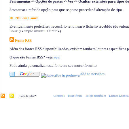
Ferramentas -> Opções de pastas -> Ver -> Ocultar extensões para tipos de
desmarcar a referida opção para que se possa proceder à alteração de tipo.
DI PDF em Linux
Eventualmente poderá ser necessário renomear o ficheiro recebido (download)
linux (exemplo ubuntu + firefox)
Fonte RSS
Além das fontes RSS disponibilizadas, existem tambem leitores especificos 
O que são fontes RSS?
veja
aqui
Pode ainda personalizar esta fonte no seu motor favorito
.pt
Contactos
Ficha técnica
Edição electrónica
Estatuto Editoria
Diário Insular