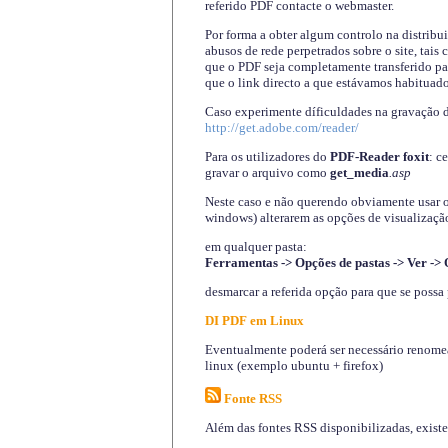
referido PDF contacte o webmaster.
Por forma a obter algum controlo na distribu
abusos de rede perpetrados sobre o site, tai
que o PDF seja completamente transferido pa
que o link directo a que estávamos habituado
Caso experimente díficuldades na gravação 
http://get.adobe.com/reader/
Para os utilizadores do
PDF-Reader foxit
: c
gravar o arquivo como
get_media
.asp
Neste caso e não querendo obviamente usar o A
windows) alterarem as opções de visualização
em qualquer pasta
:
Ferramentas -> Opções de pastas -> Ver -> 
desmarcar a referida opção para que se possa 
DI PDF em Linux
Eventualmente poderá ser necessário renomear
linux (exemplo ubuntu + firefox)
Fonte RSS
Além das fontes RSS disponibilizadas, exist