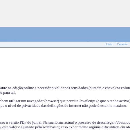
Início
Desporto
nante na edição online é necessário validar os seus dados (numero e chave) na colu
o para tal.
em utilizar um navegador (browser) que permita JavaScript (e que o tenha activo)
ue o nível de privacidade das definições de internet não poderá estar no maximo.
esso à versão PDF do jornal. Na sua forma actual o processo de descarregar
(downloa
s
, este valor é ajustado pelo webmaster, caso experimente alguma dificuldade em ob