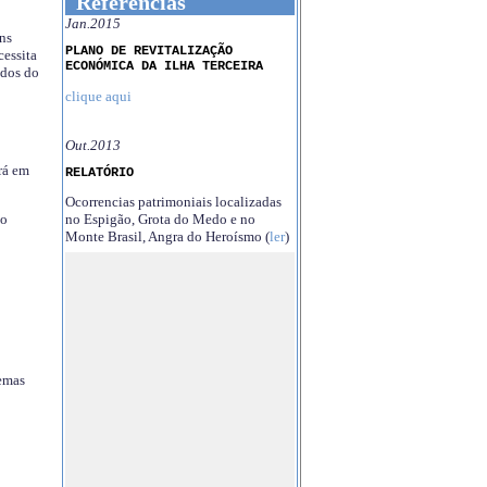
Referências
Jan.2015
ns
PLANO DE REVITALIZAÇÃO
essita
ECONÓMICA DA ILHA TERCEIRA
ndos do
clique aqui
Out.2013
rá em
RELATÓRIO
Ocorrencias patrimoniais localizadas
no Espigão, Grota do Medo e no
no
Monte Brasil, Angra do Heroísmo (
ler
)
temas