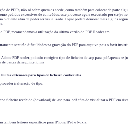
ição de PDF's, não só sobre quem os acede, como também para colocar de parte algu
s como pedidos excessivos de conteúdos, este processo agora executado por
script
nec
ra o cliente afim de poder ser visualizado. O que poderá demorar mais alguns segu
s.
do PDF, recomendamos a utilização da última versão do PDF-Reader em:
ertamente sentirão dificuldades na gravação do PDF para arquivo pois o foxit insisti
dobe PDF reader, poderão corrigir o tipo de ficheiro de .asp para .pdf apenas se (
 de pastas da seguinte forma
Ocultar extensões para tipos de ficheiro conhecidos
proceder à alteração de tipo.
 o ficheiro recebido (download) de .asp para .pdf afim de visualizar o PDF em sis
em tambem leitores especificos para IPhone/IPad e Nokia.