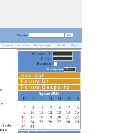
Pesquisa:
Editorial
Entrevista
Fotoreportagem
Opinião
Região
Nº Assin./ID:
Chave:
Recordar:
Recuperar
Assinar
Forum DI
Forum Desporto
na
<
Agosto 2026
D
S
T
Q
Q
S
S
1
 e
2
3
4
5
6
7
8
9
10
11
12
13
14
15
16
17
18
19
20
21
22
23
24
25
26
27
28
29
d)
está
30
31
ter o