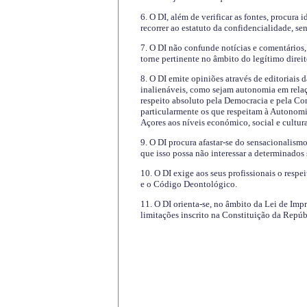
6. O DI, além de verificar as fontes, procura 
recorrer ao estatuto da confidencialidade, s
7. O DI não confunde notícias e comentários, 
torne pertinente no âmbito do legítimo direit
8. O DI emite opiniões através de editoriais 
inalienáveis, como sejam autonomia em relaç
respeito absoluto pela Democracia e pela Con
particularmente os que respeitam à Autonomi
Açores aos níveis económico, social e cultur
9. O DI procura afastar-se do sensacionalism
que isso possa não interessar a determinados
10. O DI exige aos seus profissionais o respe
e o Código Deontológico.
11. O DI orienta-se, no âmbito da Lei de Impr
limitações inscrito na Constituição da Repúb