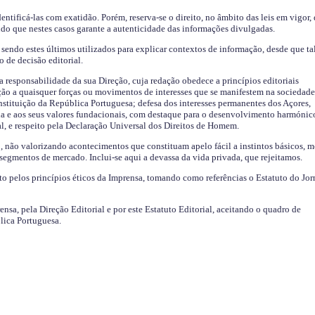
identificá-las com exatidão. Porém, reserva-se o direito, no âmbito das leis em vigor,
endo que nestes casos garante a autenticidade das informações divulgadas.
sendo estes últimos utilizados para explicar contextos de informação, desde que tal
o de decisão editorial.
da responsabilidade da sua Direção, cuja redação obedece a princípios editoriais
ão a quaisquer forças ou movimentos de interesses que se manifestem na sociedade
stituição da República Portuguesa; defesa dos interesses permanentes dos Açores,
a e aos seus valores fundacionais, com destaque para o desenvolvimento harmónic
al, e respeito pela Declaração Universal dos Direitos de Homem.
o, não valorizando acontecimentos que constituam apelo fácil a instintos básicos, 
 segmentos de mercado. Inclui-se aqui a devassa da vida privada, que rejeitamos.
ito pelos princípios éticos da Imprensa, tomando como referências o Estatuto do Jor
ensa, pela Direção Editorial e por este Estatuto Editorial, aceitando o quadro de
lica Portuguesa.