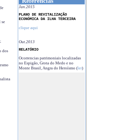
Referências
Jan.2015
 de
PLANO DE REVITALIZAÇÃO
ECONÓMICA DA ILHA TERCEIRA
 se
clique aqui
;
Out.2013
RELATÓRIO
o dos
Ocorrencias patrimoniais localizadas
no Espigão, Grota do Medo e no
mesmo
Monte Brasil, Angra do Heroísmo (
ler
)
nalista