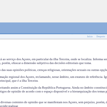
Início
Desporto
tá ao serviço dos Açores, em particular da ilha Terceira, onde se localiza. Informa s
, porém, ofuscar a dimensão subjetiva das decisões editoriais que toma.
das suas opiniões políticas, crenças religiosas, orientações sexuais ou outras opçõe
mação regional dos Açores, reclamando, nesse âmbito, um estatuto de referência. Ig
incipal, que é a ilha Terceira.
speitando assim a Constituição da República Portuguesa. Ainda no âmbito constituci
 artigos de opinião de acordo com o espaço disponível e a hierarquização dos temas 
s diversas correntes de opinião que se manifestam nos Açores, sem prejuízo, porém, 
cidir realizar.