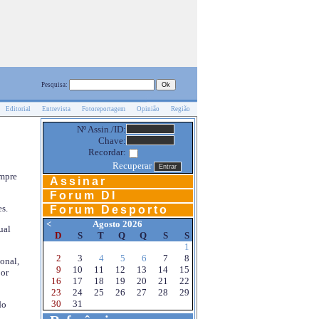
Pesquisa:
Editorial
Entrevista
Fotoreportagem
Opinião
Região
Nº Assin./ID:
Chave:
Recordar:
Recuperar
empre
Assinar
Forum DI
s.
Forum Desporto
<
Agosto 2026
ual
D
S
T
Q
Q
S
S
1
2
3
4
5
6
7
8
onal,
9
10
11
12
13
14
15
por
16
17
18
19
20
21
22
23
24
25
26
27
28
29
30
31
do