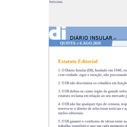
Publicidade.
QUINTA
o
6.AGO.2026
Estatuto Editorial
1. O Diário Insular (DI), fundado em 1946, es
com verdade, rigor e isenção, não procurando
2. O DI não discrimina os cidadãos em função 
3. O DI define-se como órgão de grande infor
estatuto reclama em relação ao seu mercado pr
4. O DI não faz qualquer tipo de censura, re
reserva-se o direito de selecionar notícias e
razões editoriais.
5. O DI garante o confronto de ideias entre a
trabalho jornalístico que em cada momento de