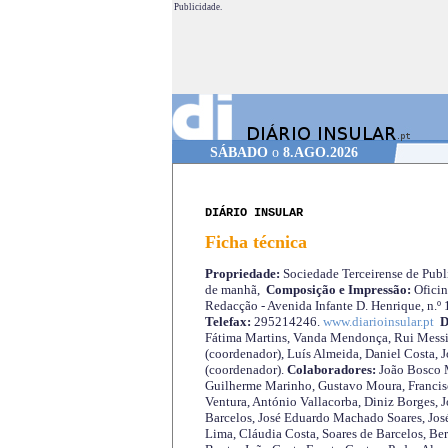
Publicidade.
SÁBADO
o
8.AGO.2026
DIÁRIO INSULAR
Ficha técnica
Propriedade:
Sociedade Terceirense de Publi
de manhã,
Composição e Impressão:
Oficin
Redacção - Avenida Infante D. Henrique, n.º
Telefax:
295214246.
www.diarioinsular.pt
D
Fátima Martins, Vanda Mendonça, Rui Messi
(coordenador), Luís Almeida, Daniel Costa, 
(coordenador).
Colaboradores:
João Bosco M
Guilherme Marinho, Gustavo Moura, Francisc
Ventura, António Vallacorba, Diniz Borges, J
Barcelos, José Eduardo Machado Soares, José
Lima, Cláudia Costa, Soares de Barcelos, Be