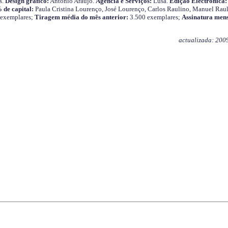
s.
Design gráfico:
António Araújo.
Agência e Serviços:
Lusa.
Edição Electrónica:
 de capital:
Paula Cristina Lourenço, José Lourenço, Carlos Raulino, Manuel Raul
 exemplares;
Tiragem média do mês anterior:
3.500 exemplares;
Assinatura mens
actualizada: 200