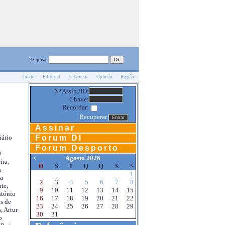
Pesquisa:
Início
Editorial
Entrevista
Opinião
Região
Nº Assin./ID:
Chave:
Recordar:
Recuperar
Assinar
Forum DI
iário
Forum Desporto
0
<
Agosto 2026
ira,
D
S
T
Q
Q
S
S
a
1
a
2
3
4
5
6
7
8
te,
9
10
11
12
13
14
15
ntónio
16
17
18
19
20
21
22
s de
23
24
25
26
27
28
29
, Artur
30
31
o