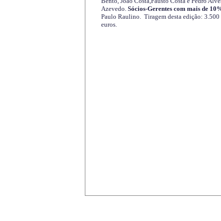
Bento, João Costa,Fausto Costa e Pedro Alve
Azevedo.
Sócios-Gerentes com mais de 10%
Paulo Raulino. Tiragem desta edição: 3.500
euros.