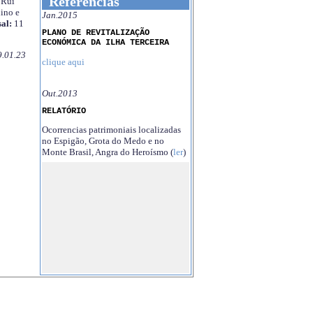
Referências
Rui
ino e
Jan.2015
al:
11
PLANO DE REVITALIZAÇÃO
ECONÓMICA DA ILHA TERCEIRA
9.01.23
clique aqui
Out.2013
RELATÓRIO
Ocorrencias patrimoniais localizadas
no Espigão, Grota do Medo e no
Monte Brasil, Angra do Heroísmo (
ler
)