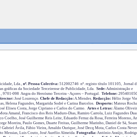
cidade, Lda.,
nº. Pessoa Colectiva:
512002746 nº. registo título 101105, Jornal d
as gráficas da Sociedade Terceirense de Publicidade, Lda.
Sede:
Administração e
 1, 9701-098 Angra do Heroísmo Terceira - Açores – Portugal.
Telefone:
29540105
irector:
José Lourenço.
Chefe de Redacção:
A.Mendes.
Redacção:
Hélio Jorge Vie
as, Helena Fagundes, Margarida Sodré e Carina Barcelos.
Desporto:
Mateus Roch
José Eliseu Costa, Jorge Cipriano e Carlos do Carmo.
Artes e Letras:
Álamo Oliveir
ota Amaral, Francisco dos Reis Maduro-Dias, Ramiro Carrola, Luiz Fagundes Duar
o Coelho, José Guilherme Reis Leite, Eduardo Ferraz da Rosa, Ferreira Moreno, A
orge Moreira, Paulo Gomes, Duarte Freitas, Guilherme Marinho, Daniel de Sá, Soare
 Gabriel Ávila, Fábio Vieira, Arnaldo Ourique, José Decq Mota, Carlos Costa Neves
rto Messias, Luis Couto, José Aurélio Almeida.
Fotografia:
António Araújo, Rodrig