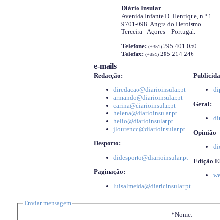
Diário Insular
Avenida Infante D. Henrique, n.º 1
9701-098 Angra do Heroísmo
Terceira - Açores – Portugal.
Telefone:
295 401 050
(+351)
Telefax:
295 214 246
(+351)
e-mails
Redacção:
Publicida
diredacao@diarioinsular.pt
di
armando@diarioinsular.pt
Geral:
carina@diarioinsular.pt
helena@diarioinsular.pt
di
helio@diarioinsular.pt
jlourenco@diarioinsular.pt
Opinião
Desporto:
di
didesporto@diarioinsular.pt
Edição El
Paginação:
we
luisalmeida@diarioinsular.pt
Enviar mensagem
*Nome: