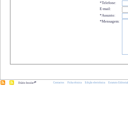
*Telefone:
E-mail:
*Assunto:
*Mensagem:
.pt
Contactos
Ficha técnica
Edição electrónica
Estatuto Editoria
Diário Insular