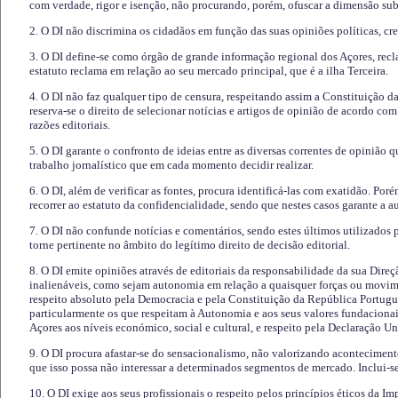
com verdade, rigor e isenção, não procurando, porém, ofuscar a dimensão subj
2. O DI não discrimina os cidadãos em função das suas opiniões políticas, cre
3. O DI define-se como órgão de grande informação regional dos Açores, recl
estatuto reclama em relação ao seu mercado principal, que é a ilha Terceira.
4. O DI não faz qualquer tipo de censura, respeitando assim a Constituição 
reserva-se o direito de selecionar notícias e artigos de opinião de acordo co
razões editoriais.
5. O DI garante o confronto de ideias entre as diversas correntes de opinião 
trabalho jornalístico que em cada momento decidir realizar.
6. O DI, além de verificar as fontes, procura identificá-las com exatidão. Poré
recorrer ao estatuto da confidencialidade, sendo que nestes casos garante a 
7. O DI não confunde notícias e comentários, sendo estes últimos utilizados 
torne pertinente no âmbito do legítimo direito de decisão editorial.
8. O DI emite opiniões através de editoriais da responsabilidade da sua Direç
inalienáveis, como sejam autonomia em relação a quaisquer forças ou movime
respeito absoluto pela Democracia e pela Constituição da República Portugue
particularmente os que respeitam à Autonomia e aos seus valores fundacion
Açores aos níveis económico, social e cultural, e respeito pela Declaração U
9. O DI procura afastar-se do sensacionalismo, não valorizando aconteciment
que isso possa não interessar a determinados segmentos de mercado. Inclui-se
10. O DI exige aos seus profissionais o respeito pelos princípios éticos da I