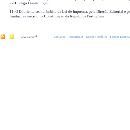
e o Código Deontológico.
11. O DI orienta-se, no âmbito da Lei de Imprensa, pela Direção Editorial e p
limitações inscrito na Constituição da República Portuguesa.
.pt
Contactos
Ficha técnica
Edição electrónica
Estatuto Editoria
Diário Insular