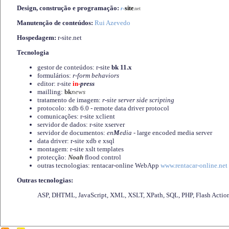
Design, construção e programação:
-
site
r
.net
Manutenção de conteúdos:
Rui Azevedo
Hospedagem:
r-site.net
Tecnologia
gestor de conteúdos: r-site
bk 11.x
formulários:
r-form behaviors
editor: r-site
in-
press
mailling:
bk
news
tratamento de imagem:
r-site server side scripting
protocolo: xdb 6.0 - remote data driver protocol
comunicações: r-site xclient
servidor de dados: r-site xserver
servidor de documentos:
en
M
edia
- large encoded media server
data driver: r-site xdb e xsql
montagem: r-site xslt templates
protecção:
Noah
flood control
outras tecnologias: rentacar-online WebApp
www.rentacar-online.net
Outras tecnologias:
ASP, DHTML, JavaScript, XML, XSLT, XPath, SQL, PHP, Flash Actio