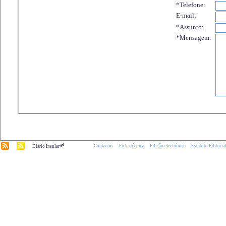
*Telefone:
E-mail:
*Assunto:
*Mensagem:
.pt
Contactos
Ficha técnica
Edição electrónica
Estatuto Editoria
Diário Insular