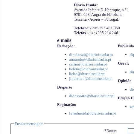
Diário Insular
Avenida Infante D. Henrique, n.º 1
9701-098 Angra do Heroísmo
Terceira - Açores – Portugal.
Telefone:
295 401 050
(+351)
Telefax:
295 214 246
(+351)
e-mails
Redacção:
Publicida
diredacao@diarioinsular.pt
di
armando@diarioinsular.pt
Geral:
carina@diarioinsular.pt
helena@diarioinsular.pt
di
helio@diarioinsular.pt
jlourenco@diarioinsular.pt
Opinião
Desporto:
di
didesporto@diarioinsular.pt
Edição El
Paginação:
we
luisalmeida@diarioinsular.pt
Enviar mensagem
*Nome: