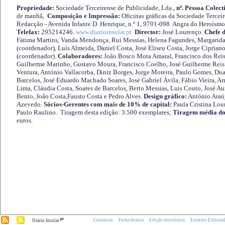
Propriedade:
Sociedade Terceirense de Publicidade, Lda.,
nº. Pessoa Colect
de manhã,
Composição e Impressão:
Oficinas gráficas da Sociedade Tercei
Redacção - Avenida Infante D. Henrique, n.º 1, 9701-098 Angra do Heroísmo 
Telefax:
295214246.
www.diarioinsular.pt
Director:
José Lourenço.
Chefe 
Fátima Martins, Vanda Mendonça, Rui Messias, Helena Fagundes, Margarida
(coordenador), Luís Almeida, Daniel Costa, José Eliseu Costa, Jorge Cipria
(coordenador).
Colaboradores:
João Bosco Mota Amaral, Francisco dos Reis
Guilherme Marinho, Gustavo Moura, Francisco Coelho, José Guilherme Reis 
Ventura, António Vallacorba, Diniz Borges, Jorge Moreira, Paulo Gomes, Duar
Barcelos, José Eduardo Machado Soares, José Gabriel Ávila, Fábio Vieira, A
Lima, Cláudia Costa, Soares de Barcelos, Berto Messias, Luis Couto, José A
Bento, João Costa,Fausto Costa e Pedro Alves.
Design gráfico:
António Araú
Azevedo.
Sócios-Gerentes com mais de 10% de capital:
Paula Cristina Lou
Paulo Raulino. Tiragem desta edição: 3.500 exemplares;
Tiragem média do
euros.
.pt
Contactos
Ficha técnica
Edição electrónica
Estatuto Editoria
Diário Insular