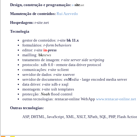
Design, construção e programação:
-
site
r
.net
Manutenção de conteúdos:
Rui Azevedo
Hospedagem:
r-site.net
Tecnologia
gestor de conteúdos: r-site
bk 11.x
formulários:
r-form behaviors
editor: r-site
in-
press
mailling:
bk
news
tratamento de imagem:
r-site server side scripting
protocolo: xdb 6.0 - remote data driver protocol
comunicações: r-site xclient
servidor de dados: r-site xserver
servidor de documentos:
en
M
edia
- large encoded media server
data driver: r-site xdb e xsql
montagem: r-site xslt templates
protecção:
Noah
flood control
outras tecnologias: rentacar-online WebApp
www.rentacar-online.net
Outras tecnologias:
ASP, DHTML, JavaScript, XML, XSLT, XPath, SQL, PHP, Flash Actio