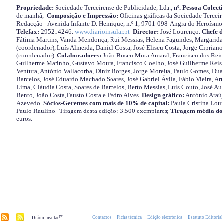
Propriedade:
Sociedade Terceirense de Publicidade, Lda.,
nº. Pessoa Colect
de manhã,
Composição e Impressão:
Oficinas gráficas da Sociedade Tercei
Redacção - Avenida Infante D. Henrique, n.º 1, 9701-098 Angra do Heroísmo 
Telefax:
295214246.
www.diarioinsular.pt
Director:
José Lourenço.
Chefe 
Fátima Martins, Vanda Mendonça, Rui Messias, Helena Fagundes, Margarida
(coordenador), Luís Almeida, Daniel Costa, José Eliseu Costa, Jorge Cipria
(coordenador).
Colaboradores:
João Bosco Mota Amaral, Francisco dos Reis
Guilherme Marinho, Gustavo Moura, Francisco Coelho, José Guilherme Reis 
Ventura, António Vallacorba, Diniz Borges, Jorge Moreira, Paulo Gomes, Duar
Barcelos, José Eduardo Machado Soares, José Gabriel Ávila, Fábio Vieira, A
Lima, Cláudia Costa, Soares de Barcelos, Berto Messias, Luis Couto, José A
Bento, João Costa,Fausto Costa e Pedro Alves.
Design gráfico:
António Araú
Azevedo.
Sócios-Gerentes com mais de 10% de capital:
Paula Cristina Lou
Paulo Raulino. Tiragem desta edição: 3.500 exemplares;
Tiragem média do
euros.
.pt
Contactos
Ficha técnica
Edição electrónica
Estatuto Editoria
Diário Insular