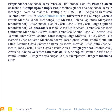
Propriedade:
Sociedade Terceirense de Publicidade, Lda.,
nº. Pessoa Colect
de manhã,
Composição e Impressão:
Oficinas gráficas da Sociedade Tercei
Redacção - Avenida Infante D. Henrique, n.º 1, 9701-098 Angra do Heroísmo 
Telefax:
295214246.
www.diarioinsular.pt
Director:
José Lourenço.
Chefe 
Fátima Martins, Vanda Mendonça, Rui Messias, Helena Fagundes, Margarida
(coordenador), Luís Almeida, Daniel Costa, José Eliseu Costa, Jorge Cipria
(coordenador).
Colaboradores:
João Bosco Mota Amaral, Francisco dos Reis
Guilherme Marinho, Gustavo Moura, Francisco Coelho, José Guilherme Reis 
Ventura, António Vallacorba, Diniz Borges, Jorge Moreira, Paulo Gomes, Duar
Barcelos, José Eduardo Machado Soares, José Gabriel Ávila, Fábio Vieira, A
Lima, Cláudia Costa, Soares de Barcelos, Berto Messias, Luis Couto, José A
Bento, João Costa,Fausto Costa e Pedro Alves.
Design gráfico:
António Araú
Azevedo.
Sócios-Gerentes com mais de 10% de capital:
Paula Cristina Lou
Paulo Raulino. Tiragem desta edição: 3.500 exemplares;
Tiragem média do
euros.
.pt
Contactos
Ficha técnica
Edição electrónica
Estatuto Editoria
Diário Insular