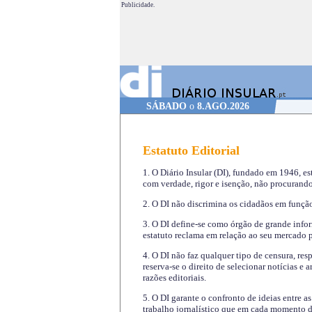
Publicidade.
SÁBADO
o
8.AGO.2026
Estatuto Editorial
1. O Diário Insular (DI), fundado em 1946, es
com verdade, rigor e isenção, não procurando
2. O DI não discrimina os cidadãos em função 
3. O DI define-se como órgão de grande infor
estatuto reclama em relação ao seu mercado pr
4. O DI não faz qualquer tipo de censura, re
reserva-se o direito de selecionar notícias e
razões editoriais.
5. O DI garante o confronto de ideias entre a
trabalho jornalístico que em cada momento de