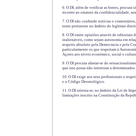
6. O DI, além de verificar as fontes, procura 
recorrer ao estatuto da confidencialidade, s
7. O DI não confunde notícias e comentários, 
torne pertinente no âmbito do legítimo direit
8. O DI emite opiniões através de editoriais 
inalienáveis, como sejam autonomia em relaç
respeito absoluto pela Democracia e pela Con
particularmente os que respeitam à Autonomi
Açores aos níveis económico, social e cultur
9. O DI procura afastar-se do sensacionalism
que isso possa não interessar a determinados
10. O DI exige aos seus profissionais o respe
e o Código Deontológico.
11. O DI orienta-se, no âmbito da Lei de Impr
limitações inscrito na Constituição da Repúb