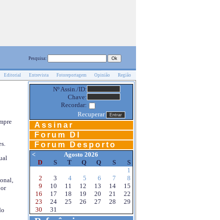
Pesquisa:
Editorial
Entrevista
Fotoreportagem
Opinião
Região
Nº Assin./ID:
Chave:
Recordar:
Recuperar
empre
Assinar
Forum DI
s.
Forum Desporto
<
Agosto 2026
ual
D
S
T
Q
Q
S
S
1
2
3
4
5
6
7
8
onal,
9
10
11
12
13
14
15
por
16
17
18
19
20
21
22
23
24
25
26
27
28
29
30
31
do