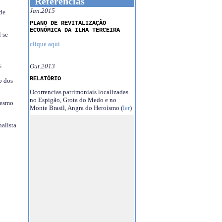
Referências
Jan.2015
 de
PLANO DE REVITALIZAÇÃO
ECONÓMICA DA ILHA TERCEIRA
 se
clique aqui
;
Out.2013
RELATÓRIO
o dos
Ocorrencias patrimoniais localizadas
no Espigão, Grota do Medo e no
mesmo
Monte Brasil, Angra do Heroísmo (
ler
)
nalista