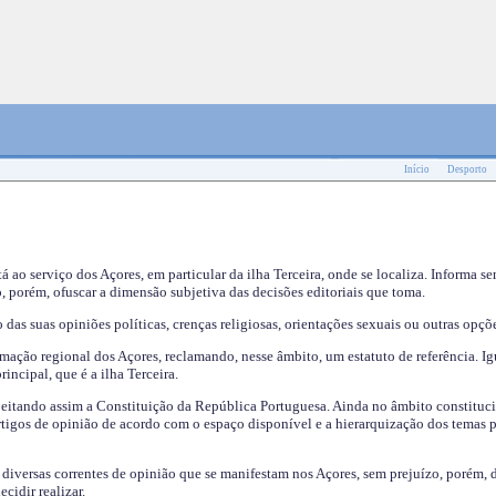
Início
Desporto
tá ao serviço dos Açores, em particular da ilha Terceira, onde se localiza. Informa s
, porém, ofuscar a dimensão subjetiva das decisões editoriais que toma.
das suas opiniões políticas, crenças religiosas, orientações sexuais ou outras opçõe
mação regional dos Açores, reclamando, nesse âmbito, um estatuto de referência. Ig
incipal, que é a ilha Terceira.
speitando assim a Constituição da República Portuguesa. Ainda no âmbito constituci
 artigos de opinião de acordo com o espaço disponível e a hierarquização dos temas 
s diversas correntes de opinião que se manifestam nos Açores, sem prejuízo, porém, 
cidir realizar.