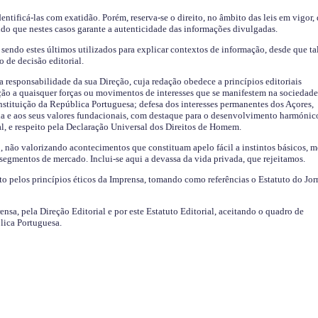
identificá-las com exatidão. Porém, reserva-se o direito, no âmbito das leis em vigor,
endo que nestes casos garante a autenticidade das informações divulgadas.
sendo estes últimos utilizados para explicar contextos de informação, desde que tal
o de decisão editorial.
da responsabilidade da sua Direção, cuja redação obedece a princípios editoriais
ão a quaisquer forças ou movimentos de interesses que se manifestem na sociedade
stituição da República Portuguesa; defesa dos interesses permanentes dos Açores,
a e aos seus valores fundacionais, com destaque para o desenvolvimento harmónic
al, e respeito pela Declaração Universal dos Direitos de Homem.
o, não valorizando acontecimentos que constituam apelo fácil a instintos básicos, 
 segmentos de mercado. Inclui-se aqui a devassa da vida privada, que rejeitamos.
ito pelos princípios éticos da Imprensa, tomando como referências o Estatuto do Jor
ensa, pela Direção Editorial e por este Estatuto Editorial, aceitando o quadro de
lica Portuguesa.