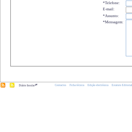
*Telefone:
E-mail:
*Assunto:
*Mensagem:
.pt
Contactos
Ficha técnica
Edição electrónica
Estatuto Editoria
Diário Insular