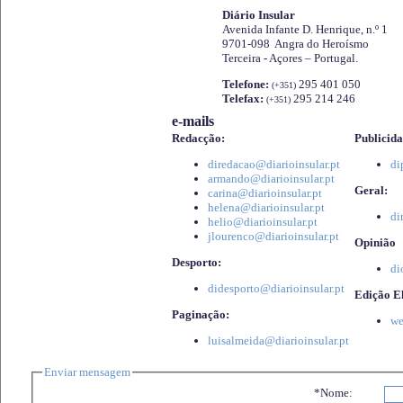
Diário Insular
Avenida Infante D. Henrique, n.º 1
9701-098 Angra do Heroísmo
Terceira - Açores – Portugal.
Telefone:
295 401 050
(+351)
Telefax:
295 214 246
(+351)
e-mails
Redacção:
Publicida
diredacao@diarioinsular.pt
di
armando@diarioinsular.pt
Geral:
carina@diarioinsular.pt
helena@diarioinsular.pt
di
helio@diarioinsular.pt
jlourenco@diarioinsular.pt
Opinião
Desporto:
di
didesporto@diarioinsular.pt
Edição El
Paginação:
we
luisalmeida@diarioinsular.pt
Enviar mensagem
*Nome: