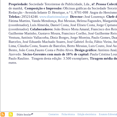
Propriedade:
Sociedade Terceirense de Publicidade, Lda.,
nº. Pessoa Colect
de manhã,
Composição e Impressão:
Oficinas gráficas da Sociedade Tercei
Redacção - Avenida Infante D. Henrique, n.º 1, 9701-098 Angra do Heroísmo 
Telefax:
295214246.
www.diarioinsular.pt
Director:
José Lourenço.
Chefe 
Fátima Martins, Vanda Mendonça, Rui Messias, Helena Fagundes, Margarida
(coordenador), Luís Almeida, Daniel Costa, José Eliseu Costa, Jorge Cipria
(coordenador).
Colaboradores:
João Bosco Mota Amaral, Francisco dos Reis
Guilherme Marinho, Gustavo Moura, Francisco Coelho, José Guilherme Reis 
Ventura, António Vallacorba, Diniz Borges, Jorge Moreira, Paulo Gomes, Duar
Barcelos, José Eduardo Machado Soares, José Gabriel Ávila, Fábio Vieira, A
Lima, Cláudia Costa, Soares de Barcelos, Berto Messias, Luis Couto, José A
Bento, João Costa,Fausto Costa e Pedro Alves.
Design gráfico:
António Araú
Azevedo.
Sócios-Gerentes com mais de 10% de capital:
Paula Cristina Lou
Paulo Raulino. Tiragem desta edição: 3.500 exemplares;
Tiragem média do
euros.
.pt
Contactos
Ficha técnica
Edição electrónica
Estatuto Editoria
Diário Insular